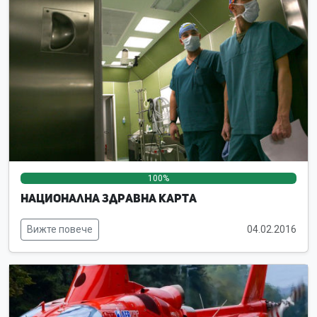
100%
0%
0%
Национална здравна карта
Вижте повече
04.02.2016