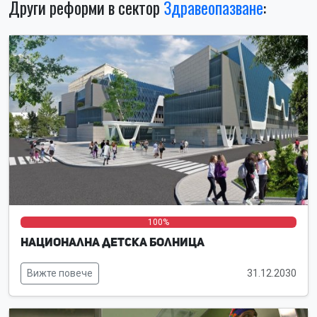
Други реформи в сектор
Здравеопазване
:
0%
0%
100%
Национална детска болница
Вижте повече
31.12.2030