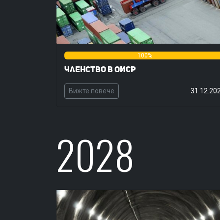
0%
100%
Членство в ОИСР
Вижте повече
31.12.20
2028