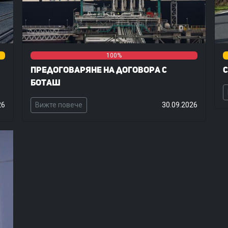
0%
0%
0%
100%
0
Предоговаряне на договора с
С
Боташ
26
Вижте повече
30.09.2026