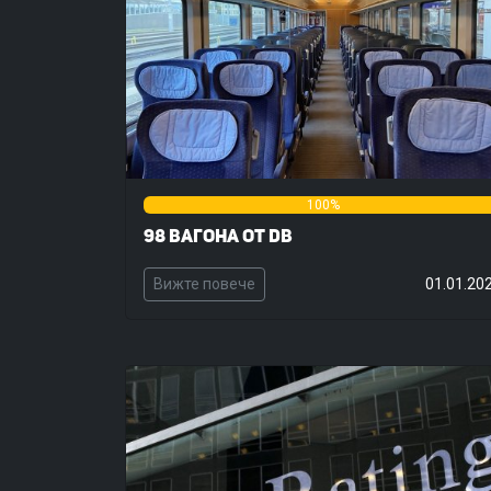
0%
100%
98 вагона от DB
Вижте повече
01.01.20