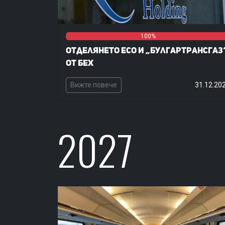
0%
0%
100%
Отделянето ЕСО и „Булгартрансгаз
от БЕХ
Вижте повече
31.12.20
2027