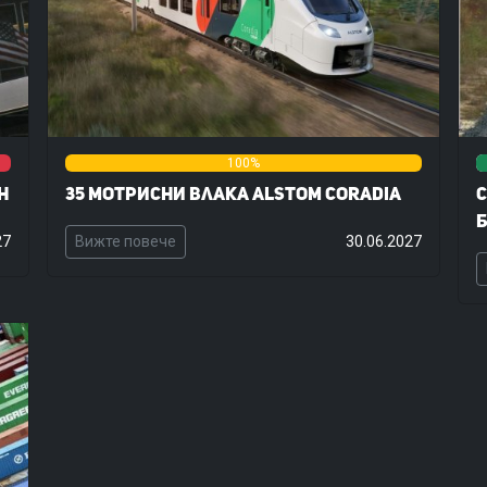
0%
100%
0%
h
35 мотрисни влака Alstom Coradia
С
Б
27
Вижте повече
30.06.2027