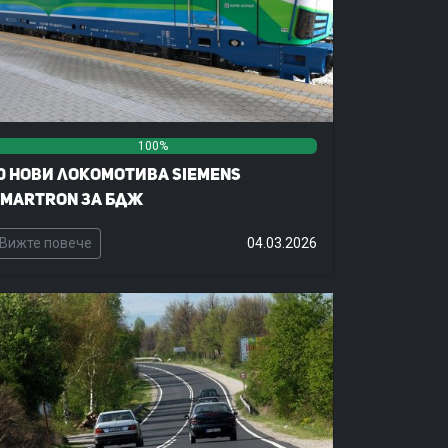
100%
0%
0%
0 нови локомотива Siemens
martron за БДЖ
Вижте повече
04.03.2026