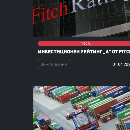
0%
0%
100%
Инвестиционен рейтинг „A“ от Fitc
Вижте повече
01.04.20