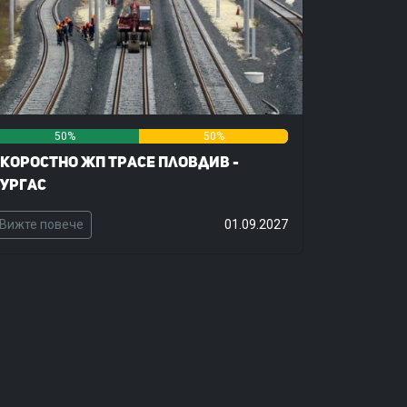
50%
50%
0%
коростно жп трасе Пловдив -
ургас
Вижте повече
01.09.2027