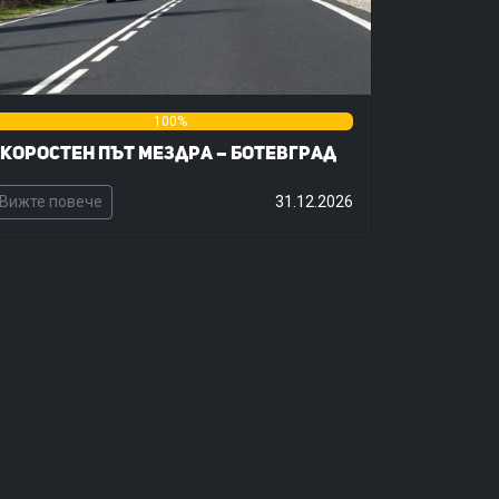
%
100%
0%
коростен път Мездра – Ботевград
Вижте повече
31.12.2026