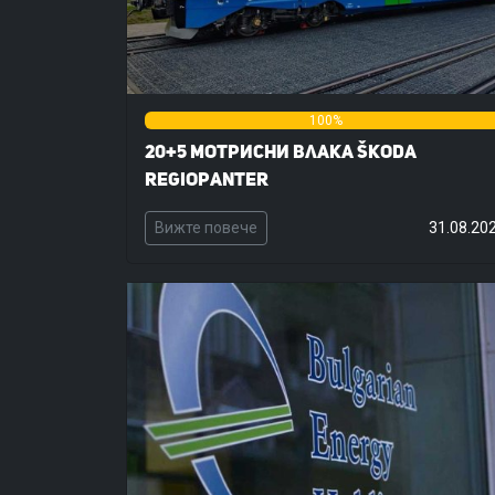
0%
100%
20+5 мотрисни влака Škoda
RegioPanter
Вижте повече
31.08.20