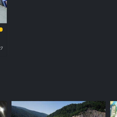
0%
27