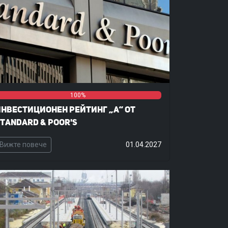
%
%
100%
нвестиционен рейтинг „А“ от
tandard & Poor's
Вижте повече
01.04.2027