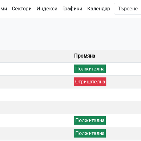
рми
Сектори
Индекси
Графики
Календар
Промяна
Полжителна
Отрицателна
Полжителна
Полжителна