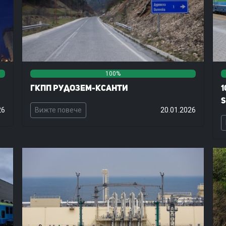
0%
0%
100%
0%
0%
ГКПП Рудозем-Ксанти
1
S
26
Вижте повече
20.01.2026