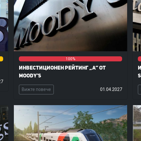
0%
0%
0%
100%
0
0
Инвестиционен рейтинг „A“ от
И
Moody’s
S
27
Вижте повече
01.04.2027