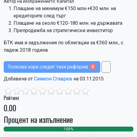
Автор на изображението:
Капитал
Плащане на минимум €150 млн.+€30 млн. на
кредиторите след търг
Плащане на около €120-180 млн. на държавата
Препродажба на стратегически инвеститор
БТК има и задължения по облигации за €360 млн., с
падеж 2018 година.
Толкова хора следят тази реформа
0
Добавена от
Симеон Ставрев
на 03.11.2015
Рейтинг
0.00
Процент на изпълнение
100%
0
0