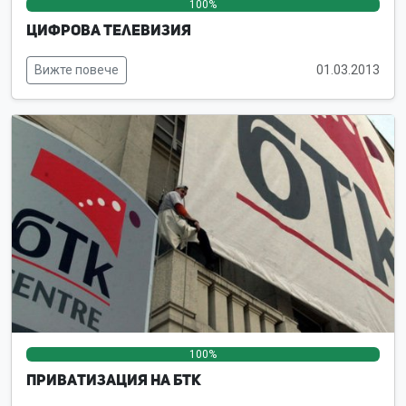
100%
0%
0%
Цифрова телевизия
Вижте повече
01.03.2013
100%
0%
0%
Приватизация на БТК