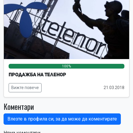
100%
0%
0%
Продажба на Теленор
Вижте повече
21.03.2018
Коментари
Влезте в профила си, за да може да коментирате
Няма коментари