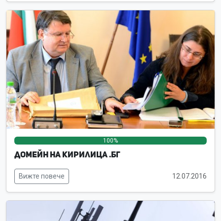
100%
0%
0%
Домейн на кирилица .бг
Вижте повече
12.07.2016