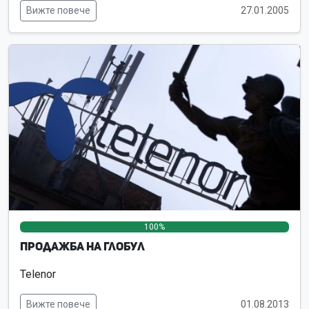
Вижте повече
27.01.2005
100%
0%
0%
Продажба на Глобул
Telenor
Вижте повече
01.08.2013