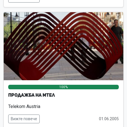
100%
0%
0%
Продажба на Мтел
Telekom Austria
Вижте повече
01.06.2005