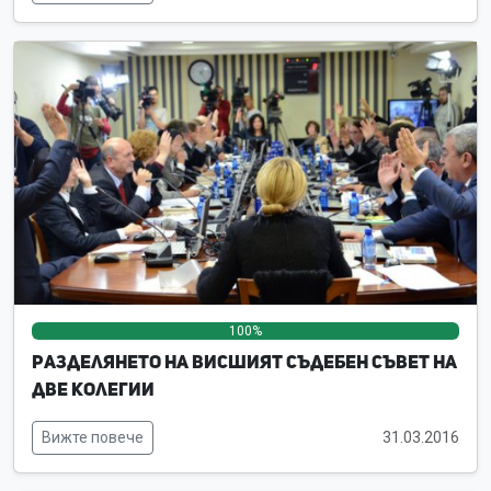
100%
0%
0%
Разделянето на Висшият съдебен съвет на
две колегии
Вижте повече
31.03.2016