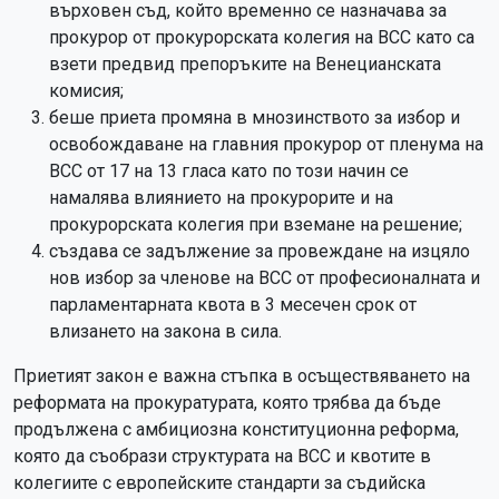
върховен съд, който временно се назначава за
прокурор от прокурорската колегия на ВСС като са
взети предвид препоръките на Венецианската
комисия;
беше приета промяна в мнозинството за избор и
освобождаване на главния прокурор от пленума на
ВСС от 17 на 13 гласа като по този начин се
намалява влиянието на прокурорите и на
прокурорската колегия при вземане на решение;
създава се задължение за провеждане на изцяло
нов избор за членове на ВСС от професионалната и
парламентарната квота в 3 месечен срок от
влизането на закона в сила.
Приетият закон е важна стъпка в осъществяването на
реформата на прокуратурата, която трябва да бъде
продължена с амбициозна конституционна реформа,
която да съобрази структурата на ВСС и квотите в
колегиите с европейските стандарти за съдийска