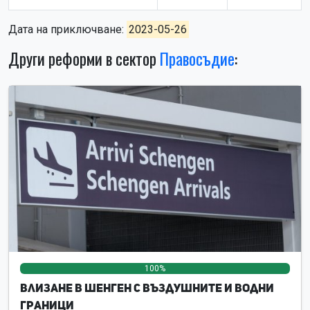
Дата на приключване:
2023-05-26
Други реформи в сектор
Правосъдие
:
100%
0%
0%
Влизане в Шенген с въздушните и водни
граници