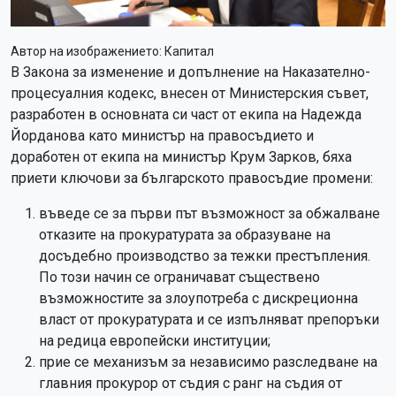
Автор на изображението:
Капитал
В Закона за изменение и допълнение на Наказателно-
процесуалния кодекс, внесен от Министерския съвет,
разработен в основната си част от екипа на Надежда
Йорданова като министър на правосъдието и
доработен от екипа на министър Крум Зарков, бяха
приети ключови за българското правосъдие промени:
въведе се за първи път възможност за обжалване
отказите на прокуратурата за образуване на
досъдебно производство за тежки престъпления.
По този начин се ограничават съществено
възможностите за злоупотреба с дискреционна
власт от прокуратурата и се изпълняват препоръки
на редица европейски институции;
прие се механизъм за независимо разследване на
главния прокурор от съдия с ранг на съдия от