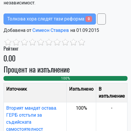
независимост.
Толкова хора следят тази реформа
0
Добавена от
Симеон Ставрев
на 01.09.2015
Рейтинг
0.00
Процент на изпълнение
100%
0
0
Източник
Изпълнено
В
изпълнение
Вторият мандат остава.
100%
-
ГЕРБ отстъпи за
съдийската
самостоятелност