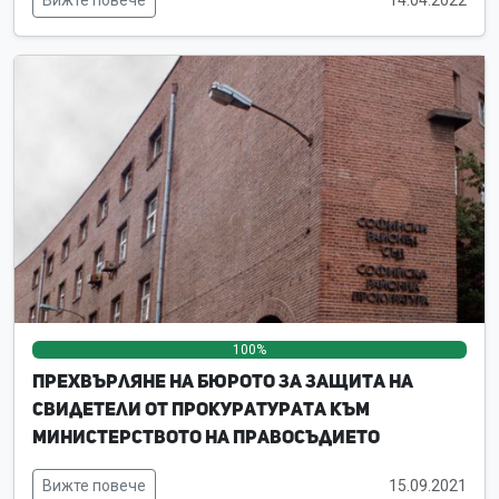
Вижте повече
14.04.2022
100%
0%
0%
Прехвърляне на Бюрото за защита на
свидетели от прокуратурата към
Министерството на правосъдието
Вижте повече
15.09.2021