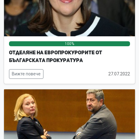
100%
0%
0%
Отделяне на европрокурорите от
българската прокуратура
Вижте повече
27.07.2022