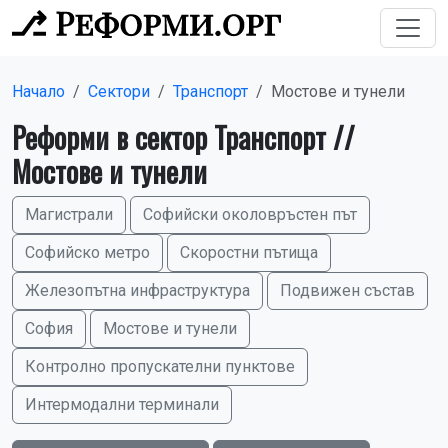
Начало
Сектори
Транспорт
Мостове и тунели
Реформи в сектор Транспорт //
Мостове и тунели
Магистрали
Софийски околовръстен път
Софийско метро
Скоростни пътища
Железопътна инфраструктура
Подвижен състав
София
Мостове и тунели
Контролно пропускателни пунктове
Интермодални терминали