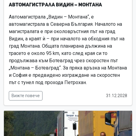
Автомагистрала Видин – Монтана
Автомагистрала „Видин – Монтана“, е
автомагистрала в Северна България. Началото на
магистралата е при околовръстния път на град
Видин, а краят ѝ – при началото на обходния път на
град Монтана. Общата планирана дължина на
трасето е около 95 km, като след края си то
продължава към Ботевград чрез скоростен път
„Монтана – Ботевград“. За пряка връзка на Монтана
и София е предвидено изграждане на скоростен
път с тунел под прохода Петрохан.
Вижте повече
31.12.2028