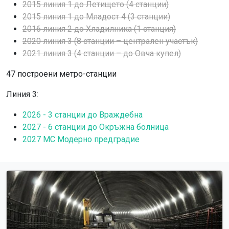
2015 линия 1 до Летището (4 станции)
2015 линия 1 до Младост 4 (3 станции)
2016 линия 2 до Хладилника (1 станция)
2020 линия 3 (8 станции – централен участък)
2021 линия 3 (4 станции – до Овча купел)
47 построени метро-станции
Линия 3:
2026 - 3 станции до Враждебна
2027 - 6 станции до Окръжна болница
2027 МС Модерно предградие