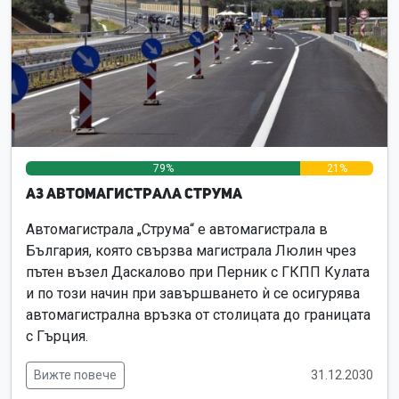
79%
21%
0%
А3 Автомагистрала Струма
Автомагистрала „Струма“ е автомагистрала в
България, която свързва магистрала Люлин чрез
пътен възел Даскалово при Перник с ГКПП Кулата
и по този начин при завършването ѝ се осигурява
автомагистрална връзка от столицата до границата
с Гърция.
Вижте повече
31.12.2030