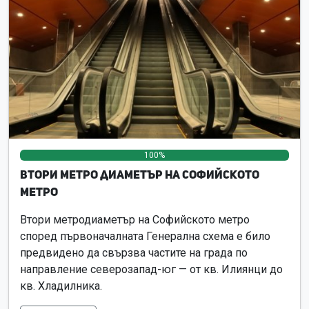
100%
0%
0%
Втори метро диаметър на Софийското
метро
Втори метродиаметър на Софийското метро
според първоначалната Генерална схема е било
предвидено да свързва частите на града по
направление северозапад-юг — от кв. Илиянци до
кв. Хладилника.