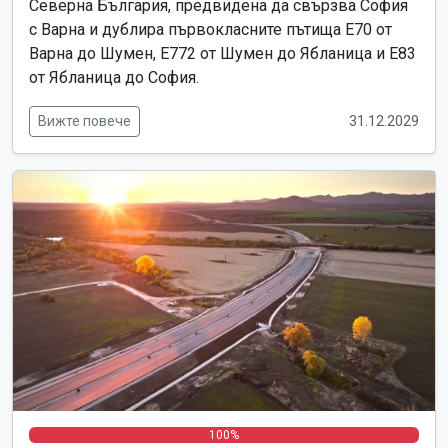
Северна България, предвидена да свързва София
с Варна и дублира първокласните пътища Е70 от
Варна до Шумен, Е772 от Шумен до Ябланица и Е83
от Ябланица до София.
Вижте повече
31.12.2029
0%
0%
100%