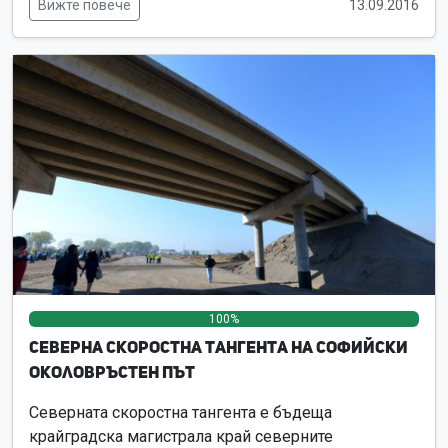
Вижте повече
13.09.2016
100%
0%
0%
Северна скоростна тангента на Софийски
околовръстен път
Северната скоростна тангента e бъдеща
крайградска магистрала край северните