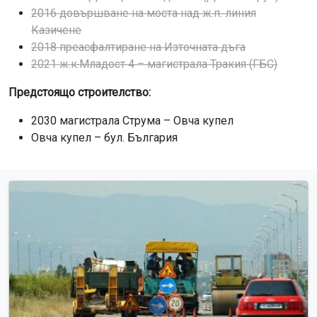
2016 довършване на моста над ж.п. линия
Казичене
2018 преасфалтиране на Източната дъга
2021 ж.к.Младост 4 – магистрала Тракия (ГБС)
Предстоящо строителство:
2030 магистрала Струма – Овча купел
Овча купел – бул. България