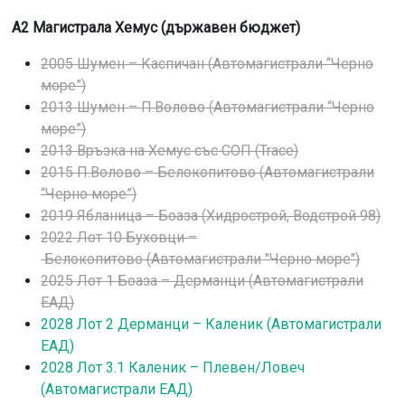
А2 Магистрала Хемус (държавен бюджет)
2005 Шумен – Каспичан (Автомагистрали “Черно
море”)
2013 Шумен – П.Волово (Автомагистрали “Черно
море”)
2013 Връзка на Хемус със СОП (Trace)
2015 П.Волово – Белокопитово (Автомагистрали
“Черно море”)
2019 Ябланица – Боаза (Хидрострой, Водстрой 98)
2022 Лот 10 Буховци –
Белокопитово (Автомагистрали "Черно море")
2025 Лот 1 Боаза – Дерманци (Автомагистрали
ЕАД)
2028 Лот 2 Дерманци – Каленик (Автомагистрали
ЕАД)
2028 Лот 3.1 Каленик – Плевен/Ловеч
(Автомагистрали ЕАД)