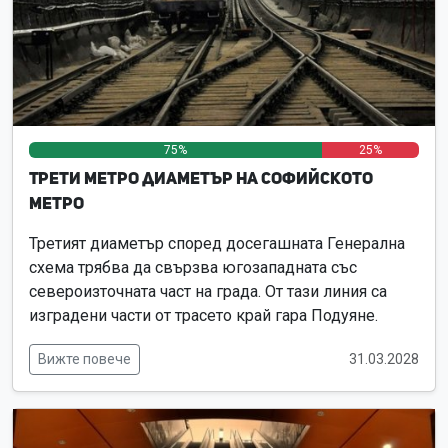
75%
0%
25%
Трети метро диаметър на Софийското
метро
Третият диаметър според досегашната Генерална
схема трябва да свързва югозападната със
североизточната част на града. От тази линия са
изградени части от трасето край гара Подуяне.
Вижте повече
31.03.2028