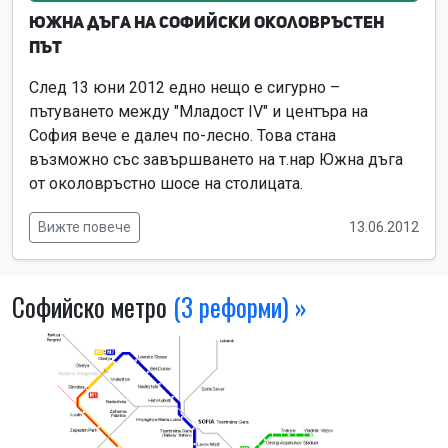
Южна дъга на Софийски околовръстен
път
След 13 юни 2012 едно нещо е сигурно –
пътуването между "Младост IV" и центъра на
София вече е далеч по-лесно. Това стана
възможно със завършването на т.нар Южна дъга
от околовръстно шосе на столицата.
Вижте повече
13.06.2012
Софийско метро
(3 реформи) »