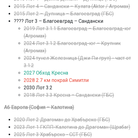
2015 Лот 4 – Сандански – Кулата (Aktor / Агромах)
2015 Лот 2 – Дупница – Благоевград (ГБС)
???? Лот 3 – Благоевград – Сандански
2019 Лот 3.1.1 Благоевград – Благоевград-юг
(Агромах)
2024 Лот 3.1.2 Благоевград-юг – Крупник
(Агромах)
2024 тунел Железница (Джи Пи груп) - част от
3.1.2
2027 Обход Кресна
2028 2.7 км покрай Симитли
2030 Лот 3.2
2018 Лот 3.3 Кресна – Сандански (ГБС)
А6 Европа (София – Калотина)
2020 Лот 2 Драгоман до Храбърско (ГБС)
2023 Лот 1 ГКПП-Калотина до Драгоман (Щрабаг)
2025 Лот 3 Храбърско - ССТ (ГБС)