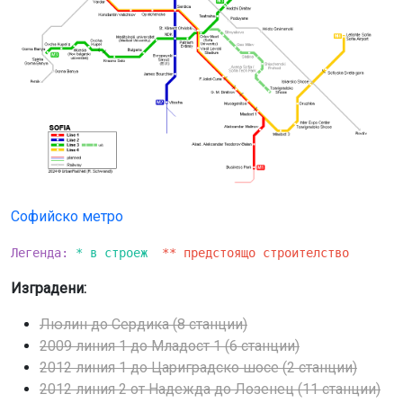
Софийско метро
Легенда:
* в строеж
** предстоящо строителство
Изградени:
Люлин до Сердика (8 станции)
2009 линия 1 до Младост 1 (6 станции)
2012 линия 1 до Цариградско шосе (2 станции)
2012 линия 2 от Надежда до Лозенец (11 станции)