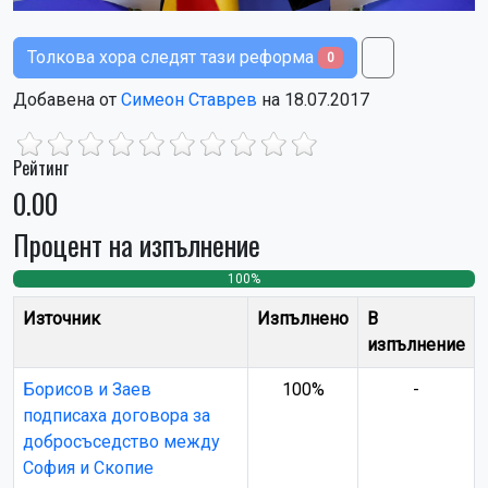
Толкова хора следят тази реформа
0
Добавена от
Симеон Ставрев
на 18.07.2017
Рейтинг
0.00
Процент на изпълнение
100%
0
0
Източник
Изпълнено
В
изпълнение
Борисов и Заев
100%
-
подписаха договора за
добросъседство между
София и Скопие