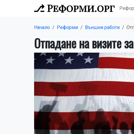
Рефо
Начало
Реформи
Външни работи
Отп
Отпадане на визите з