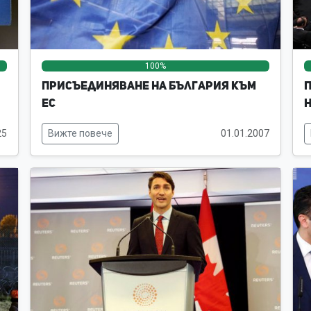
0%
0%
100%
0%
0%
Присъединяване на България към
П
ЕС
25
Вижте повече
01.01.2007