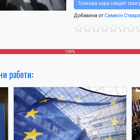
Толкова хора следят таз
Добавена от
Симеон Ставр
100%
и работи
: