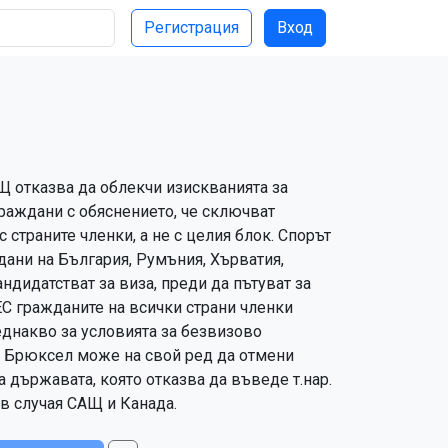
Регистрация
Вход
Щ отказва да облекчи изискванията за
раждани с обяснението, че сключват
 страните членки, а не с целия блок. Спорът
ждани на България, Румъния, Хърватия,
ндидатстват за виза, преди да пътуват за
С гражданите на всички страни членки
еднакво за условията за безвизово
е, Брюксел може на свой ред да отмени
а държавата, която отказва да въведе т.нар.
в случая САЩ и Канада.