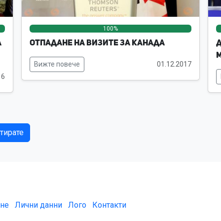
0%
0%
100%
0%
0%
а
Отпадане на визите за Канада
Д
Вижте повече
01.12.2017
16
тирате
ане
Лични данни
Лого
Контакти