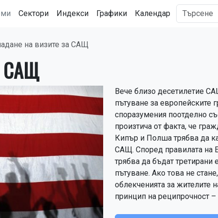
рми
Сектори
Индекси
Графики
Календар
адане на визите за САЩ
а САЩ
Вече близо десетилетие СА
пътуване за европейските г
споразумения поотделно със
произтича от факта, че гра
Кипър и Полша трябва да ка
САЩ. Според правилата на Е
трябва да бъдат третирани 
пътуване. Ако това не стан
облекченията за жителите н
принцип на реципрочност – 