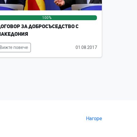
100%
0%
0%
оговор за добросъседство с
Македония
Вижте повече
01.08.2017
Нагоре