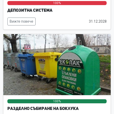
0%
0%
100%
Депозитна система
Вижте повече
31.12.2028
100%
0%
0%
Разделно събиране на боклука