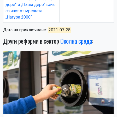
дере“ и „Паша дере“ вече
са част от мрежата
„Натура 2000“
Дата на приключване:
2021-07-28
Други реформи в сектор
Околна среда
: