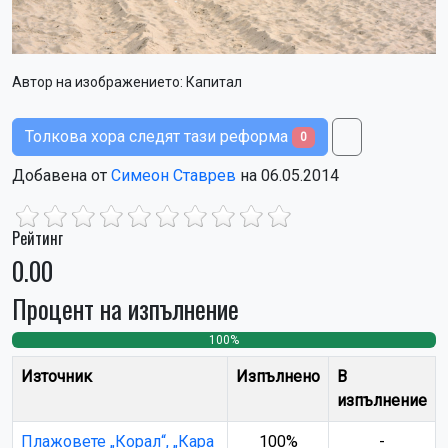
Автор на изображението:
Капитал
Толкова хора следят тази реформа
0
Добавена от
Симеон Ставрев
на 06.05.2014
Рейтинг
0.00
Процент на изпълнение
100%
0
0
Източник
Изпълнено
В
изпълнение
Плажовете „Корал“, „Кара
100%
-