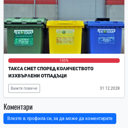
0%
0%
100%
Такса смет според количеството
изхвърлени отпадъци
Вижте повече
31.12.2028
Коментари
Влезте в профила си, за да може да коментирате