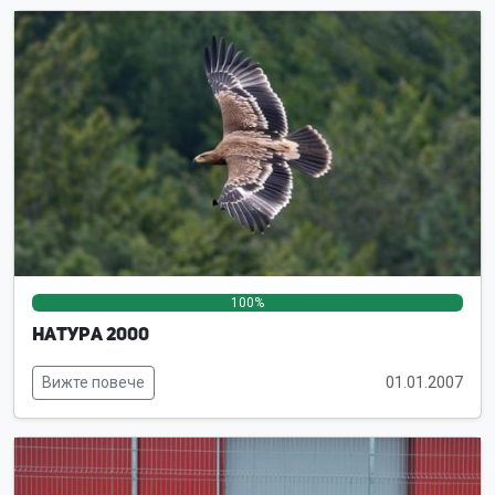
100%
0%
0%
Натура 2000
Вижте повече
01.01.2007