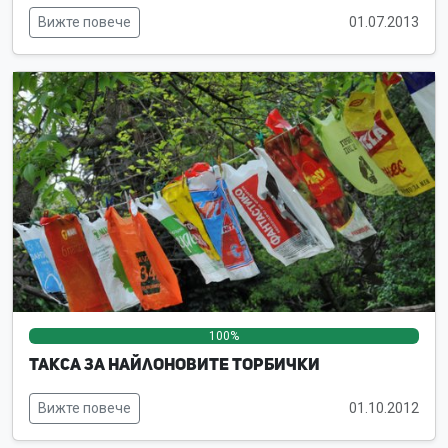
Вижте повече
01.07.2013
100%
0%
0%
Такса за найлоновите торбички
Вижте повече
01.10.2012