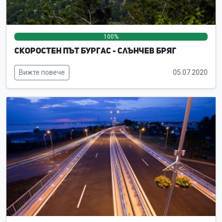
100%
0%
0%
Скоростен път Бургас - Слънчев бряг
Вижте повече
05.07.2020