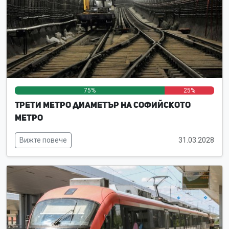
75%
0%
25%
Трети метро диаметър на Софийското
метро
Вижте повече
31.03.2028