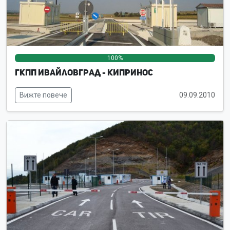
100%
0%
0%
ГКПП Ивайловград - Кипринос
Вижте повече
09.09.2010