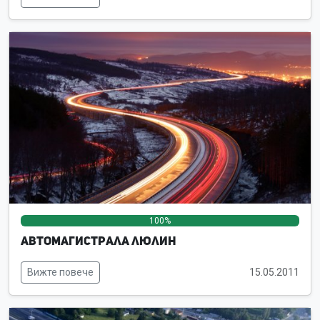
100%
0%
0%
Автомагистрала Люлин
Вижте повече
15.05.2011