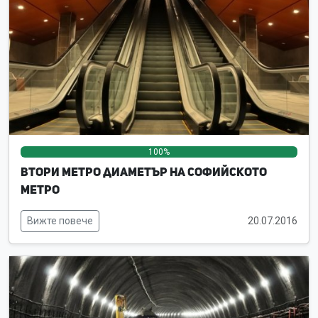
100%
0%
0%
Втори метро диаметър на Софийското
метро
Вижте повече
20.07.2016