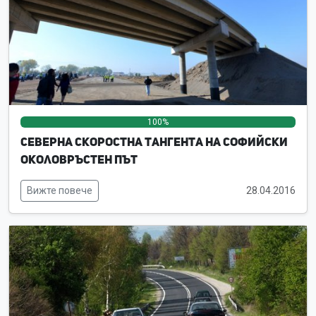
100%
0%
0%
Северна скоростна тангента на Софийски
околовръстен път
Вижте повече
28.04.2016