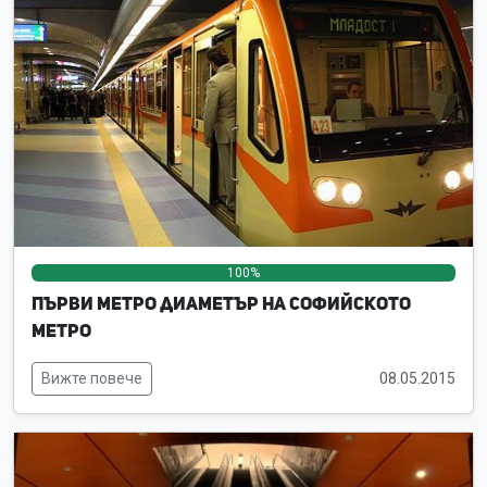
100%
0%
0%
Първи метро диаметър на Софийското
метро
Вижте повече
08.05.2015