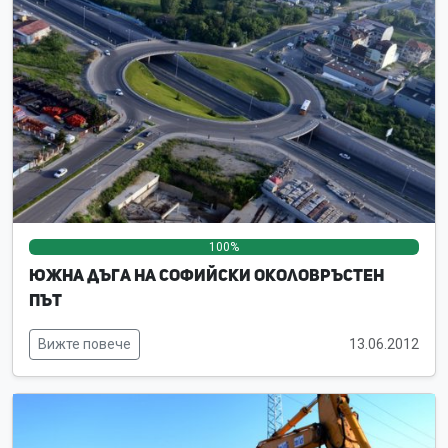
100%
0%
0%
Южна дъга на Софийски околовръстен
път
Вижте повече
13.06.2012