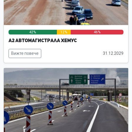
42%
12%
46%
А2 Автомагистрала Хемус
Вижте повече
31.12.2029