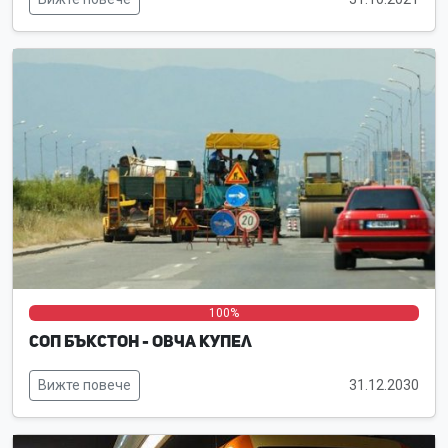
0%
0%
100%
СОП Бъкстон - Овча купел
Вижте повече
31.12.2030