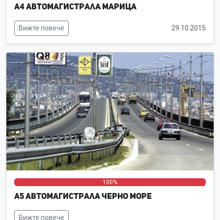
А4 Автомагистрала Марица
Вижте повече
29.10.2015
0%
0%
100%
А5 Автомагистрала Черно море
Вижте повече