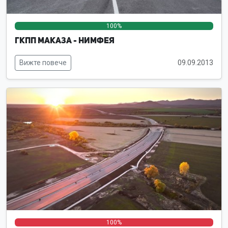
100%
0%
0%
ГКПП Маказа - Нимфея
Вижте повече
09.09.2013
0%
0%
100%