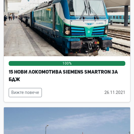
100%
0%
0%
15 нови локомотива Siemens Smartron за
БДЖ
Вижте повече
26.11.2021