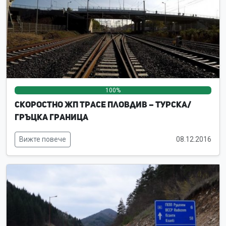
100%
0%
0%
Скоростно жп трасе Пловдив – турска/
гръцка граница
Вижте повече
08.12.2016