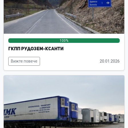
100%
0%
0%
ГКПП Рудозем-Ксанти
Вижте повече
20.01.2026