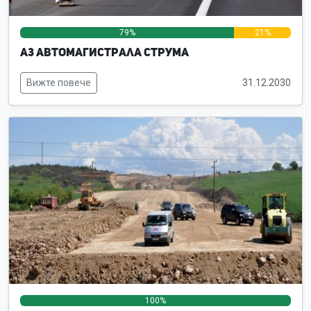
79%
21%
0%
А3 Автомагистрала Струма
Вижте повече
31.12.2030
100%
0%
0%