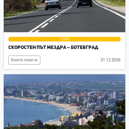
0%
100%
0%
Скоростен път Мездра – Ботевград
Вижте повече
31.12.2026