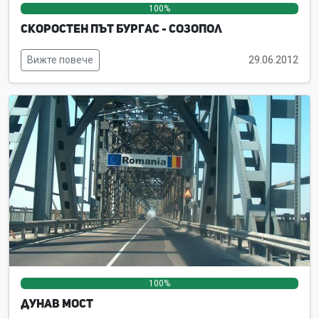
100%
0%
0%
Скоростен път Бургас - Созопол
Вижте повече
29.06.2012
100%
0%
0%
Дунав мост