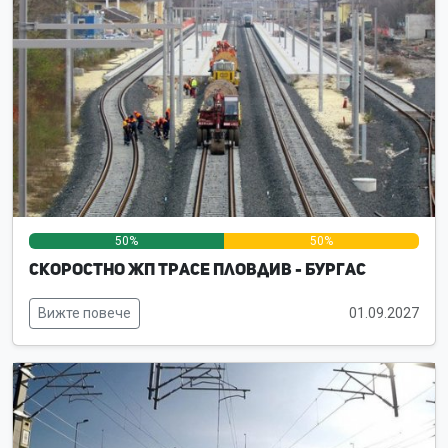
50%
50%
0%
Скоростно жп трасе Пловдив - Бургас
Вижте повече
01.09.2027