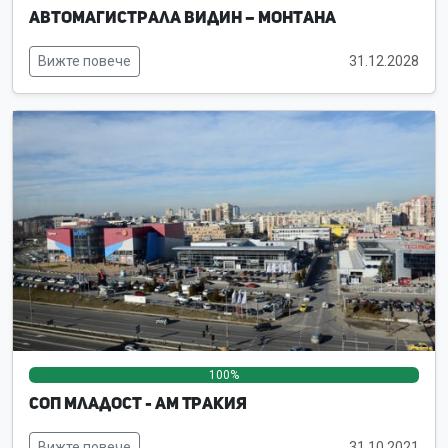
Автомагистрала Видин – Монтана
Вижте повече
31.12.2028
100%
0%
0%
СОП Младост - АМ Тракия
Вижте повече
31.10.2021