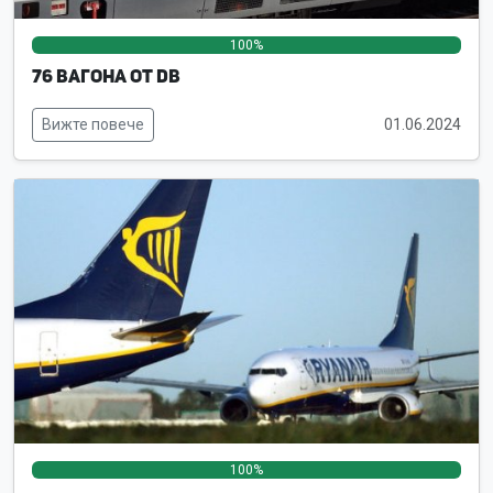
100%
0%
0%
76 вагона от DB
Вижте повече
01.06.2024
100%
0%
0%