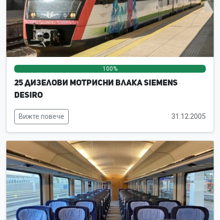
100%
0%
0%
25 дизелови мотрисни влака Siemens
Desiro
Вижте повече
31.12.2005