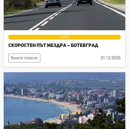
0%
100%
0%
Скоростен път Мездра – Ботевград
Вижте повече
31.12.2026