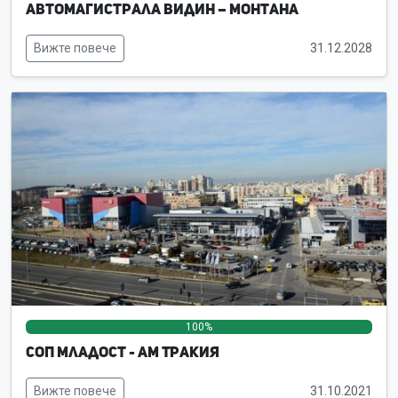
Автомагистрала Видин – Монтана
Вижте повече
31.12.2028
100%
0%
0%
СОП Младост - АМ Тракия
Вижте повече
31.10.2021