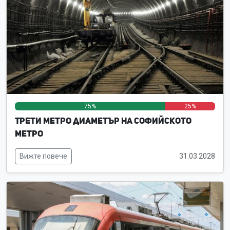
75%
0%
25%
Трети метро диаметър на Софийското
метро
Вижте повече
31.03.2028