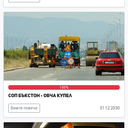
0%
0%
100%
СОП Бъкстон - Овча купел
Вижте повече
31.12.2030