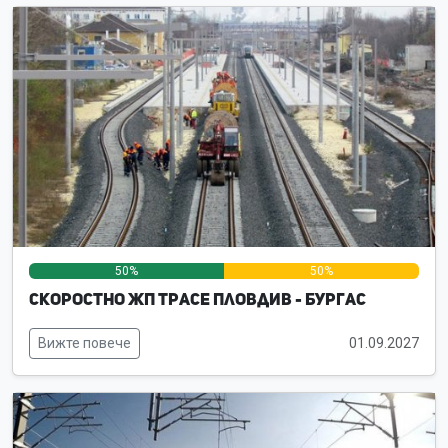
50%
50%
0%
Скоростно жп трасе Пловдив - Бургас
Вижте повече
01.09.2027