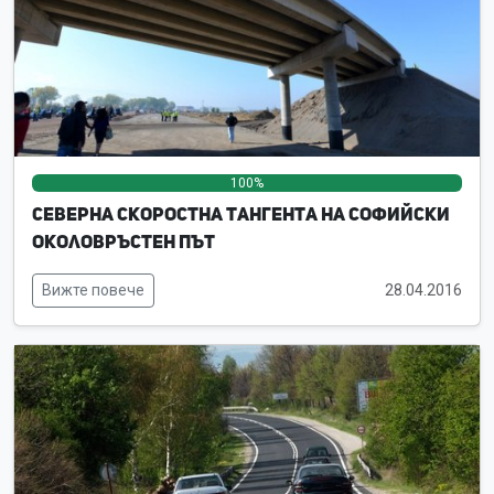
100%
0%
0%
Северна скоростна тангента на Софийски
околовръстен път
Вижте повече
28.04.2016