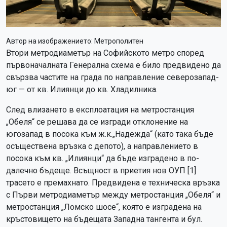
Автор на изображението:
Метрополитен
Втори метродиаметър на Софийското метро според
първоначалната Генерална схема е било предвидено да
свързва частите на града по направление северозапад-
юг — от кв. Илиянци до кв. Хладилника.
След влизането в експлоатация на метростанция
„Обеля“ се решава да се изгради отклонение на
югозапад в посока към ж.к.„Надежда“ (като така бъде
осъществена връзка с депото), а направлението в
посока към кв. „Илиянци“ да бъде изградено в по-
далечно бъдеще. Всъщност в приетия нов ОУП [1]
трасето е премахнато. Предвидена е техническа връзка
с Първи метродиаметър между метростанция „Обеля“ и
метростанция „Ломско шосе“, която е изградена на
кръстовището на бъдещата Западна тангента и бул.