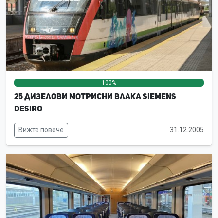
100%
0%
0%
25 дизелови мотрисни влака Siemens
Desiro
Вижте повече
31.12.2005