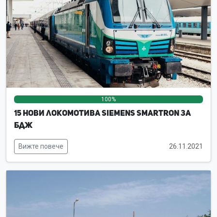
100%
0%
0%
15 нови локомотива Siemens Smartron за
БДЖ
Вижте повече
26.11.2021