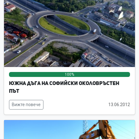
100%
0%
0%
Южна дъга на Софийски околовръстен
път
Вижте повече
13.06.2012