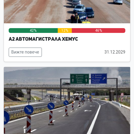
42%
12%
46%
А2 Автомагистрала Хемус
Вижте повече
31.12.2029