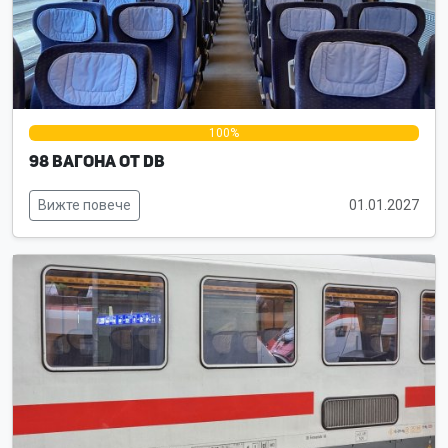
0%
100%
0%
98 вагона от DB
Вижте повече
01.01.2027