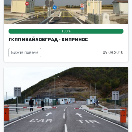
100%
0%
0%
ГКПП Ивайловград - Кипринос
Вижте повече
09.09.2010