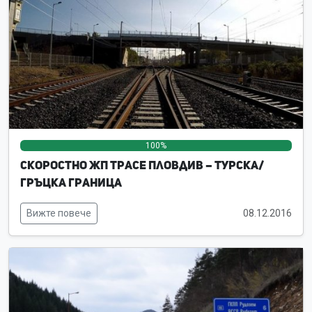
100%
0%
0%
Скоростно жп трасе Пловдив – турска/
гръцка граница
Вижте повече
08.12.2016