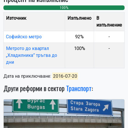
100%
0
0
Източник
Изпълнено
В
изпълнение
Софийско метро
92%
-
Метрото до квартал
100%
-
„Хладилника” тръгва до
дни
Дата на приключване:
2016-07-20
Други реформи в сектор
Транспорт
: