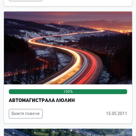
100%
0%
0%
Автомагистрала Люлин
Вижте повече
15.05.2011