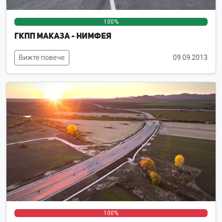
100%
0%
0%
ГКПП Маказа - Нимфея
Вижте повече
09.09.2013
0%
0%
100%