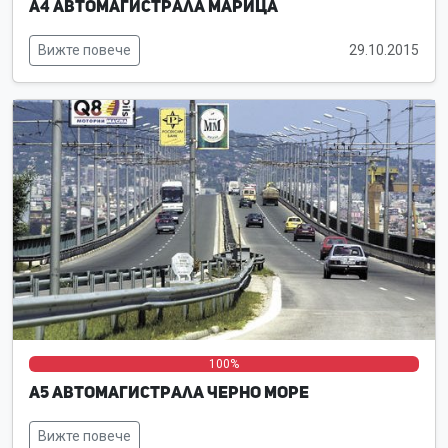
А4 Автомагистрала Марица
Вижте повече
29.10.2015
0%
0%
100%
А5 Автомагистрала Черно море
Вижте повече