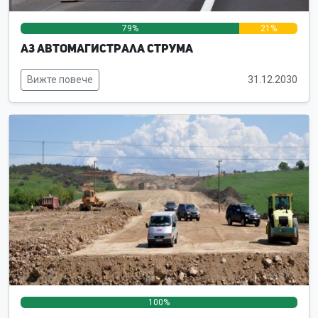
79%
21%
0%
А3 Автомагистрала Струма
Вижте повече
31.12.2030
100%
0%
0%