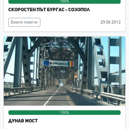
100%
0%
0%
Скоростен път Бургас - Созопол
Вижте повече
29.06.2012
100%
0%
0%
Дунав мост