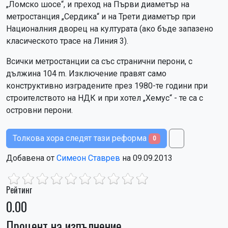
„Ломско шосе“, и преход на Първи диаметър на
метростанция „Сердика“ и на Трети диаметър при
Националния дворец на културата (ако бъде запазено
класическото трасе на Линия 3).
Всички метростанции са със странични перони, с
дължина 104 m. Изключение правят само
конструктивно изградените през 1980-те години при
строителството на НДК и при хотел „Хемус“ - те са с
островни перони.
Толкова хора следят тази реформа
0
Добавена от
Симеон Ставрев
на 09.09.2013
Рейтинг
0.00
Процент на изпълнение