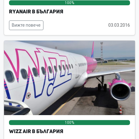
100%
0%
0%
Ryanair в България
Вижте повече
03.03.2016
100%
0%
0%
Wizz Air в България