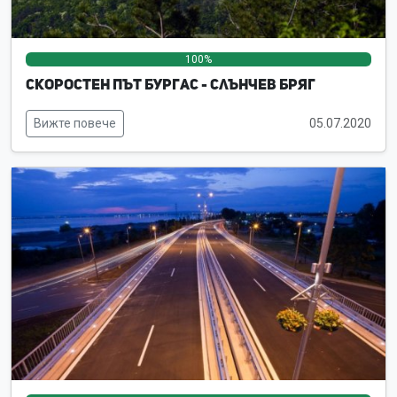
100%
0%
0%
Скоростен път Бургас - Слънчев бряг
Вижте повече
05.07.2020