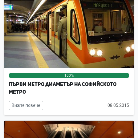
100%
0%
0%
Първи метро диаметър на Софийското
метро
Вижте повече
08.05.2015