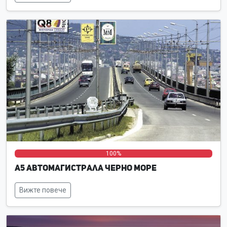
0%
0%
100%
А5 Автомагистрала Черно море
Вижте повече