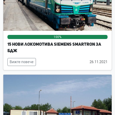
100%
0%
0%
15 нови локомотива Siemens Smartron за
БДЖ
Вижте повече
26.11.2021