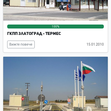
100%
0%
0%
ГКПП Златоград - Термес
Вижте повече
15.01.2010