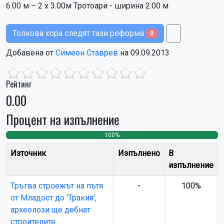
6.00 м – 2 х 3.00м Тротоари - ширина 2.00 м
Толкова хора следят тази реформа
0
Добавена от
Симеон Ставрев
на 09.09.2013
Рейтинг
0.00
Процент на изпълнение
100%
0
0
Източник
Изпълнено
В
изпълнение
Тръгва строежът на пътя
-
100%
от Младост до 'Тракия',
археолози ще дебнат
строителите