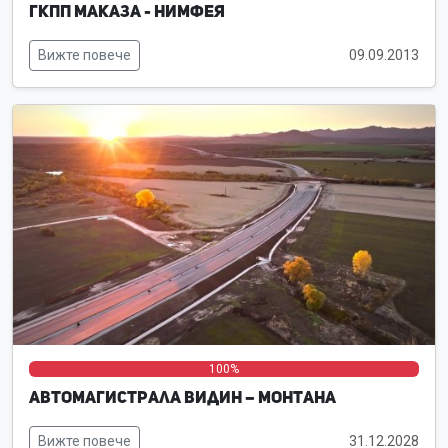
ГКПП Маказа - Нимфея
Вижте повече
09.09.2013
0%
0%
100%
Автомагистрала Видин – Монтана
Вижте повече
31.12.2028