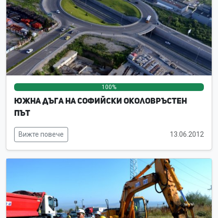
100%
0%
0%
Южна дъга на Софийски околовръстен
път
Вижте повече
13.06.2012