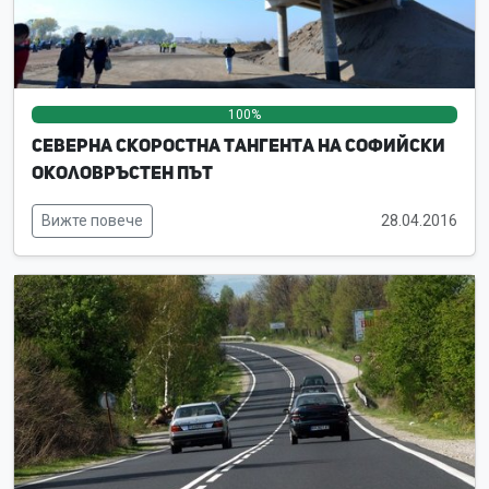
100%
0%
0%
Северна скоростна тангента на Софийски
околовръстен път
Вижте повече
28.04.2016