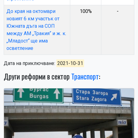
До края на октомври
100%
-
новият 6 км участък от
Южната дъга на СОП
между АМ „Тракия“ и ж. к.
„Младост“ ще има
осветление
Дата на приключване:
2021-10-31
Други реформи в сектор
Транспорт
: