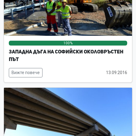
100%
0%
0%
Западна дъга на Софийски околовръстен
път
Вижте повече
13.09.2016