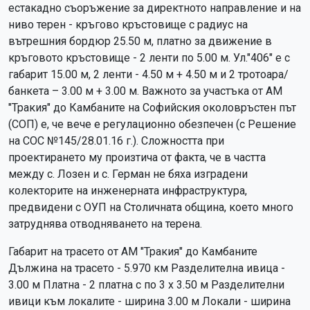
естакадно съоръжение за директното направление и на
ниво терен - кръгово кръстовище с радиус на
вътрешния бордюр 25.50 м, платно за движение в
кръговото кръстовище - 2 ленти по 5.00 м. Ул."406" е с
габарит 15.00 м, 2 ленти - 4.50 м + 4.50 м и 2 тротоара/
банкета – 3.00 м + 3.00 м. Важното за участъка от АМ
"Тракия" до Камбаните на Софийския околовръстен път
(СОП) е, че вече е регулационно обезпечен (с Решение
на СОС №145/28.01.16 г.). Сложността при
проектирането му произтича от факта, че в частта
между с. Лозен и с. Герман не бяха изградени
колекторите на инженерната инфраструктура,
предвидени с ОУП на Столичната община, което много
затруднява отводняването на терена.
Габарит на трасето от АМ "Тракия" до Камбаните
Дължина на трасето - 5.970 км Разделителна ивица -
3.00 м Платна - 2 платна с по 3 х 3.50 м Разделителни
ивици към локалите - ширина 3.00 м Локали - ширина