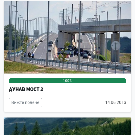
100%
0%
0%
Дунав мост 2
Вижте повече
14.06.2013