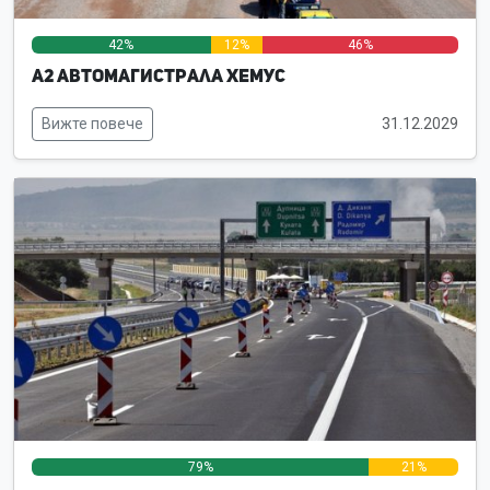
42%
12%
46%
А2 Автомагистрала Хемус
Вижте повече
31.12.2029
79%
21%
0%