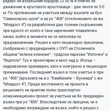
радиус на вътрешния бордюр 23.50 м и платно за
движение в кръговото кръстовище - две ленти по 5.0
м. По протежение на участъка между възлите на бул.
"Самоковско шосе" и на ул. "406" (отклонението за жк
"Младост 4") са разработени две големи съоръжения,
при едното от които е така нареченият плавателен
канал, който в момента не се използва по
предназначение. Решен е като пешеходно пресичане,
съобразено с предвидените с ОУП на Столичната
община "зелени клинове" - градски паркове "Източен" и
"Въртопо". Тук е проектиран и мост над р. Искър –
хидравлично оразмерен, като е осигурено и пешеходно
преминаване. Последният възел в този участък е при
ул. "406" (връзката на в.з. "Камбаните – Бункера" с жк
"Младост 4"). Преди изготвянето на проекта в
решението на приетия пътен транспортно-
комуникационен проект за участъка не бе предвиден
възел при ул. "406". Впоследствие се прецени, че е
необходимо изграждане на възел, който е решен с