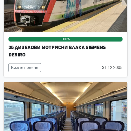
100%
0%
0%
25 дизелови мотрисни влака Siemens
Desiro
Вижте повече
31.12.2005