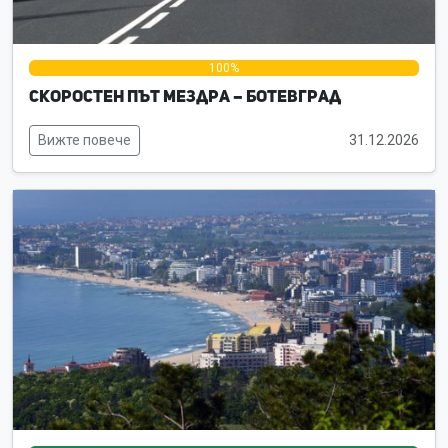
0%
100%
0%
Скоростен път Мездра – Ботевград
Вижте повече
31.12.2026