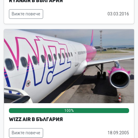
Ryanair в България
Вижте повече
03.03.2016
100%
0%
0%
Wizz Air в България
Вижте повече
18.09.2005