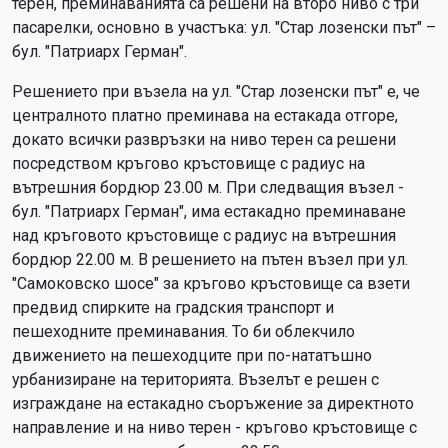
терен, преминаванията са решени на второ ниво с три
пасарелки, основно в участъка: ул. "Стар лозенски път" –
бул. "Патриарх Герман".
Решението при възела на ул. "Стар лозенски път" е, че
централното платно преминава на естакада отгоре,
докато всички развръзки на ниво терен са решени
посредством кръгово кръстовище с радиус на
вътрешния бордюр 23.00 м. При следващия възел -
бул. "Патриарх Герман", има естакадно преминаване
над кръговото кръстовище с радиус на вътрешния
бордюр 22.00 м. В решението на пътен възел при ул.
"Самоковско шосе" за кръгово кръстовище са взети
предвид спирките на градския транспорт и
пешеходните преминавания. То би облекчило
движението на пешеходците при по-нататъшно
урбанизиране на територията. Възелът е решен с
изграждане на естакадно съоръжение за директното
направление и на ниво терен - кръгово кръстовище с