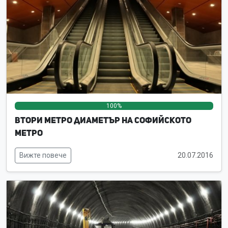
100%
0%
0%
Втори метро диаметър на Софийското
метро
Вижте повече
20.07.2016