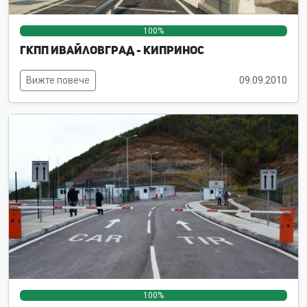
100%
0%
0%
ГКПП Ивайловград - Кипринос
Вижте повече
09.09.2010
100%
0%
0%