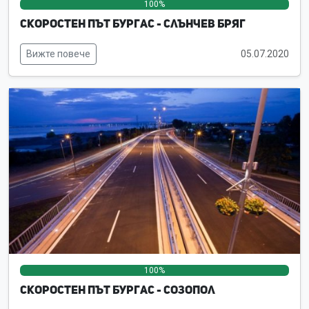
100%
0%
0%
Скоростен път Бургас - Слънчев бряг
Вижте повече
05.07.2020
100%
0%
0%
Скоростен път Бургас - Созопол