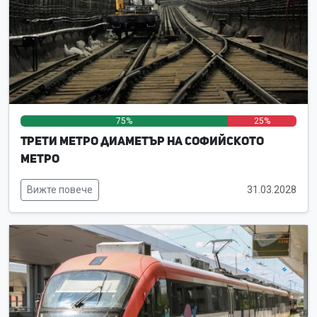
75%
0%
25%
Трети метро диаметър на Софийското
метро
Вижте повече
31.03.2028