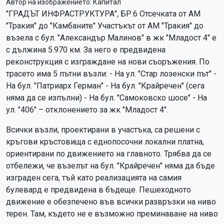
Автор на изображението:
Капитал
"ГРАДЪТ ИНФРАСТРУКТУРА", БР.6 Отсечката от АМ
"Тракия" до "Камбаните" Участъкът от АМ "Тракия" до
възела с бул. "Александър Малинов" в жк "Младост 4" е
с дължина 5.970 км. За него е предвидена
реконструкция с изграждане на нови съоръжения. По
трасето има 5 пътни възли: - На ул. "Стар лозенски път" -
На бул. "Патриарх Герман" - На бул. "Крайречен" (сега
няма да се изпълни) - На бул. "Самоковско шосе" - На
ул. "406" – отклонението за жк "Младост 4".
Всички възли, проектирани в участъка, са решени с
кръгови кръстовища с еднопосочни локални платна,
ориентирани по движението на главното. Трябва да се
отбележи, че възелът на бул. "Крайречен" няма да бъде
изграден сега, тъй като реализацията на самия
булевард е предвидена в бъдеще. Пешеходното
движение е обезпечено във всички развръзки на ниво
терен. Там, където не е възможно преминаване на ниво