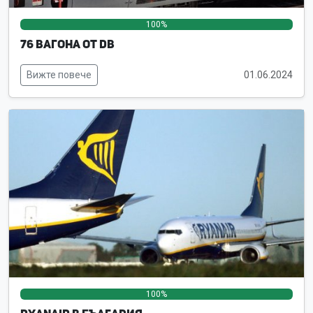
100%
0%
0%
76 вагона от DB
Вижте повече
01.06.2024
100%
0%
0%