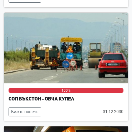
0%
0%
100%
СОП Бъкстон - Овча купел
Вижте повече
31.12.2030