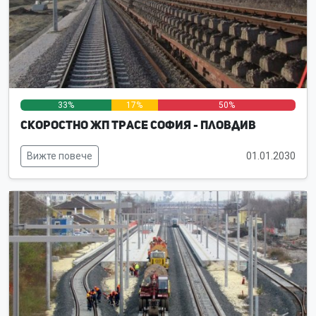
33%
17%
50%
Скоростно жп трасе София - Пловдив
Вижте повече
01.01.2030