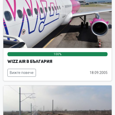
100%
0%
0%
Wizz Air в България
Вижте повече
18.09.2005