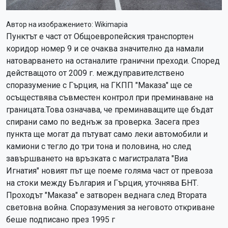
Автор на изображението:
Wikimapia
Пунктът е част от Общоевропейския транспортен
коридор номер 9 и се очаква значително да намали
натоварването на останалите гранични преходи. Според
действащото от 2009 г. междуправителствено
споразумение с Гърция, на ГКПП "Маказа" ще се
осъществява съвместен контрол при преминаване на
границата.Това означава, че преминаващите ще бъдат
спирани само по веднъж за проверка. Засега през
пункта ще могат да пътуват само леки автомобили и
камиони с тегло до три тона и половина, но след
завършването на връзката с магистралата "Виа
Игнатия" новият път ще поеме голяма част от превоза
на стоки между България и Гърция, уточнява БНТ.
Проходът "Маказа" е затворен веднага след Втората
световна война. Споразумения за неговото откриване
беше подписано през 1995 г