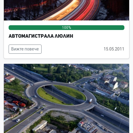
100%
0%
0%
Автомагистрала Люлин
Вижте повече
15.05.2011