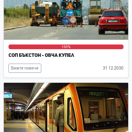
0%
0%
100%
СОП Бъкстон - Овча купел
Вижте повече
31.12.2030