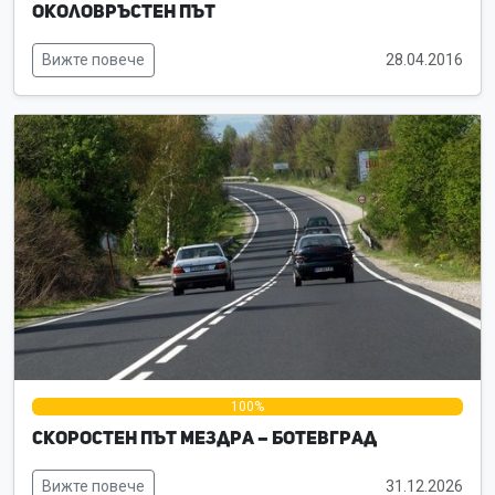
околовръстен път
Вижте повече
28.04.2016
0%
100%
0%
Скоростен път Мездра – Ботевград
Вижте повече
31.12.2026