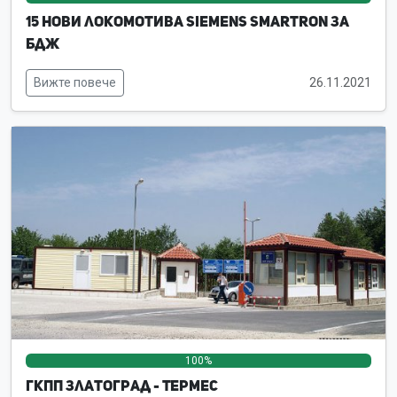
15 нови локомотива Siemens Smartron за
БДЖ
Вижте повече
26.11.2021
100%
0%
0%
ГКПП Златоград - Термес