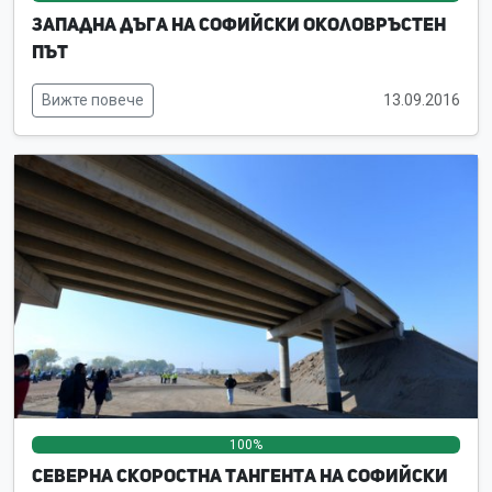
Западна дъга на Софийски околовръстен
път
Вижте повече
13.09.2016
100%
0%
0%
Северна скоростна тангента на Софийски