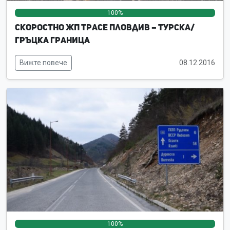
100%
0%
0%
Скоростно жп трасе Пловдив – турска/
гръцка граница
Вижте повече
08.12.2016
100%
0%
0%