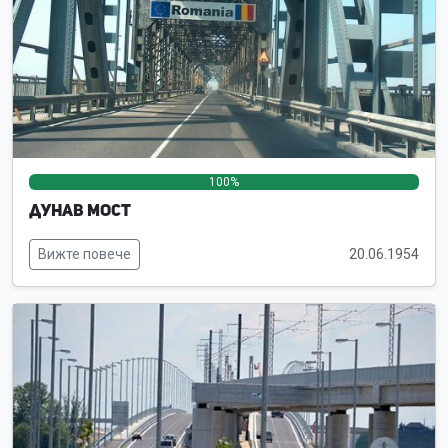
100%
0%
0%
Дунав мост
Вижте повече
20.06.1954