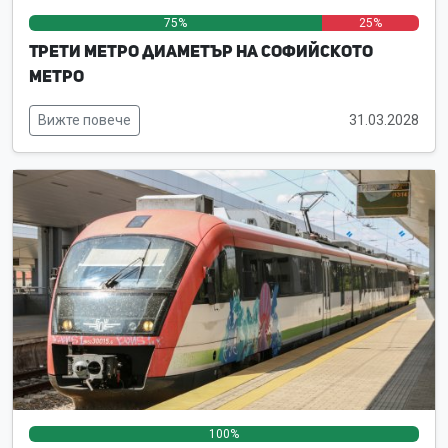
75%
0%
25%
Трети метро диаметър на Софийското
метро
Вижте повече
31.03.2028
100%
0%
0%