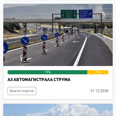
79%
21%
0%
А3 Автомагистрала Струма
Вижте повече
31.12.2030