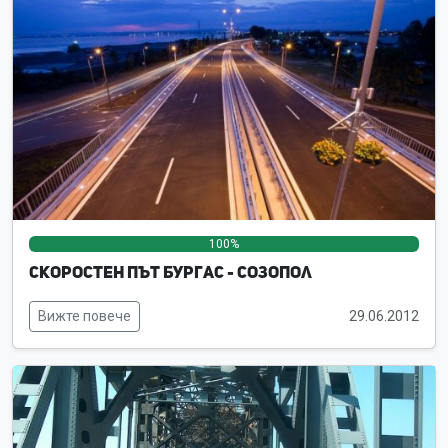
100%
0%
0%
Скоростен път Бургас - Созопол
Вижте повече
29.06.2012