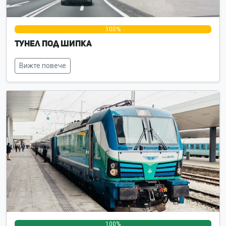
0%
100%
0%
Тунел под Шипка
Вижте повече
100%
0%
0%