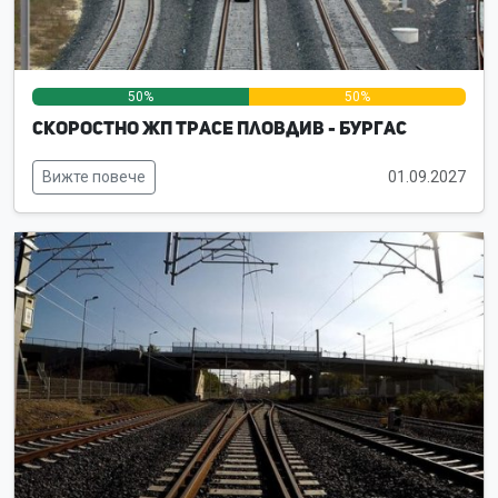
50%
50%
0%
Скоростно жп трасе Пловдив - Бургас
Вижте повече
01.09.2027