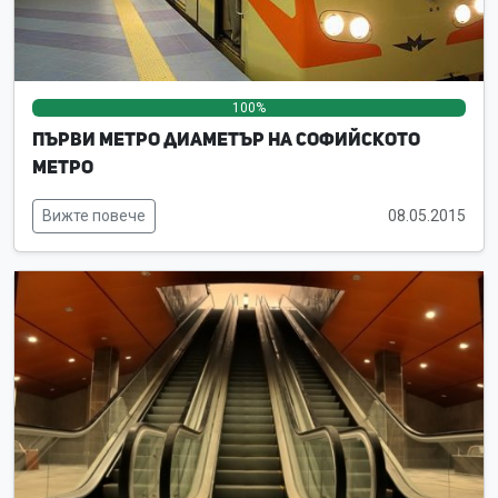
100%
0%
0%
Първи метро диаметър на Софийското
метро
Вижте повече
08.05.2015