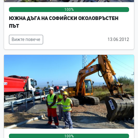
100%
0%
0%
Южна дъга на Софийски околовръстен
път
Вижте повече
13.06.2012
100%
0%
0%