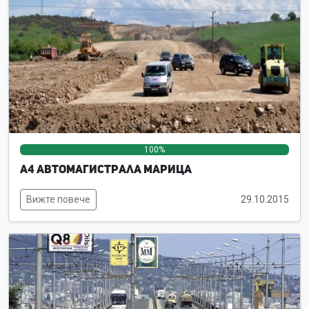
100%
0%
0%
А4 Автомагистрала Марица
Вижте повече
29.10.2015