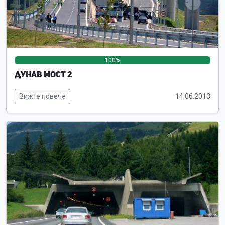
100%
0%
0%
Дунав мост 2
Вижте повече
14.06.2013