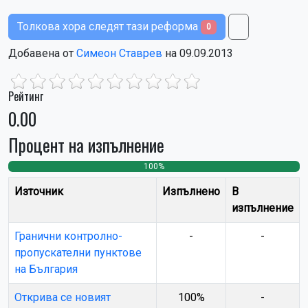
Толкова хора следят тази реформа
0
Добавена от
Симеон Ставрев
на 09.09.2013
Рейтинг
0.00
Процент на изпълнение
100%
0
0
Източник
Изпълнено
В
изпълнение
Гранични контролно-
-
-
пропускателни пунктове
на България
Открива се новият
100%
-