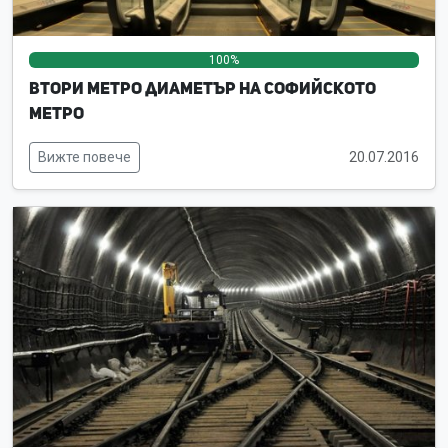
100%
0%
0%
Втори метро диаметър на Софийското
метро
Вижте повече
20.07.2016