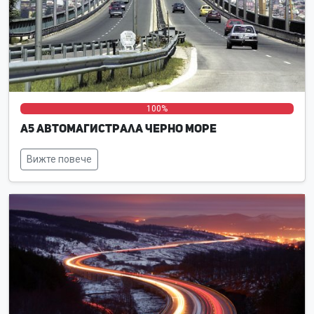
0%
0%
100%
А5 Автомагистрала Черно море
Вижте повече