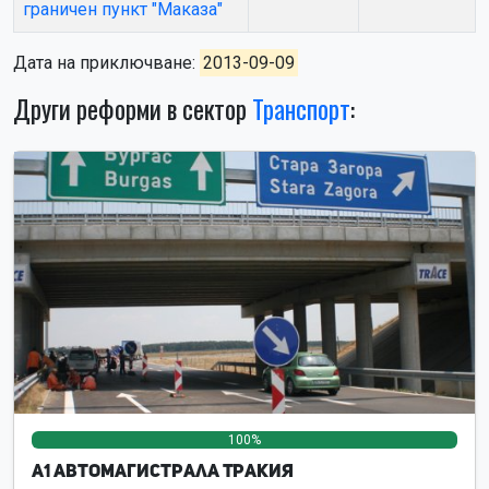
граничен пункт "Маказа"
Дата на приключване:
2013-09-09
Други реформи в сектор
Транспорт
:
100%
0%
0%
А1 Автомагистрала Тракия