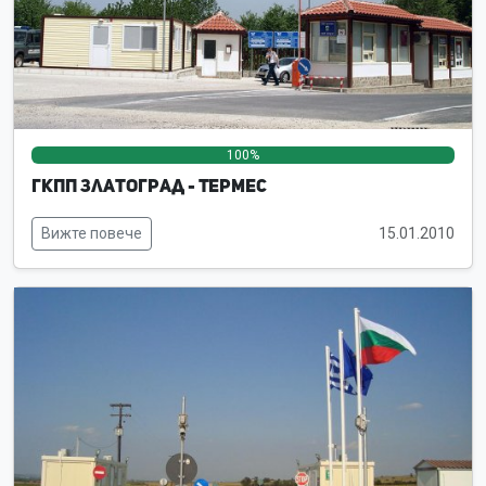
100%
0%
0%
ГКПП Златоград - Термес
Вижте повече
15.01.2010