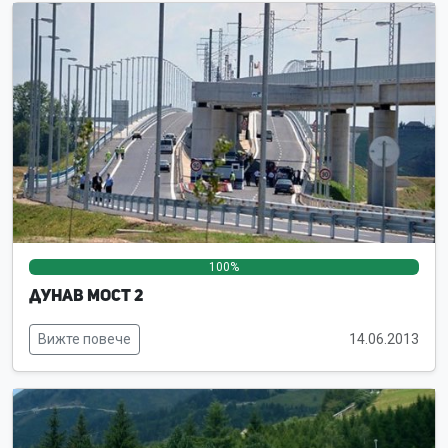
100%
0%
0%
Дунав мост 2
Вижте повече
14.06.2013