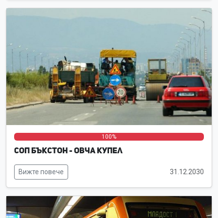
0%
0%
100%
СОП Бъкстон - Овча купел
Вижте повече
31.12.2030