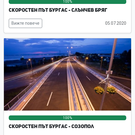
100%
0%
0%
Скоростен път Бургас - Слънчев бряг
Вижте повече
05.07.2020
100%
0%
0%
Скоростен път Бургас - Созопол