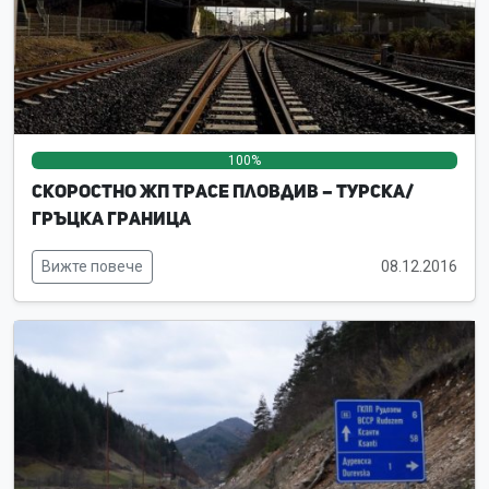
100%
0%
0%
Скоростно жп трасе Пловдив – турска/
гръцка граница
Вижте повече
08.12.2016