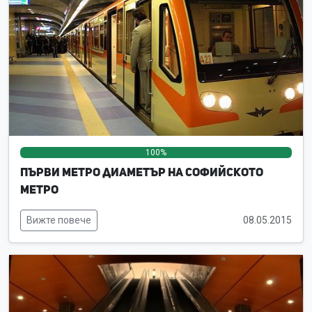
100%
0%
0%
Първи метро диаметър на Софийското
метро
Вижте повече
08.05.2015