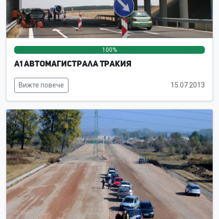
100%
0%
0%
А1 Автомагистрала Тракия
Вижте повече
15.07.2013