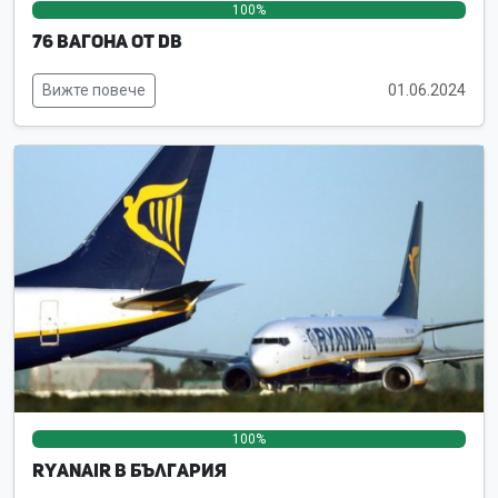
100%
0%
0%
76 вагона от DB
Вижте повече
01.06.2024
100%
0%
0%
Ryanair в България