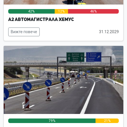
42%
12%
46%
А2 Автомагистрала Хемус
Вижте повече
31.12.2029
79%
21%
0%