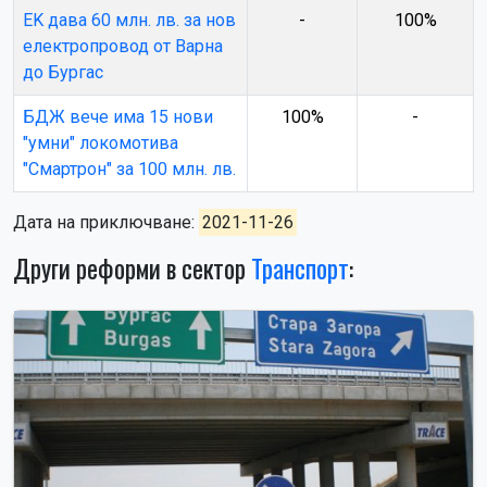
EK дава 60 млн. лв. за нов
-
100%
електропровод от Варна
до Бургас
БДЖ вече има 15 нови
100%
-
"умни" локомотива
"Смартрон" за 100 млн. лв.
Дата на приключване:
2021-11-26
Други реформи в сектор
Транспорт
: