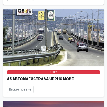
0%
0%
100%
А5 Автомагистрала Черно море
Вижте повече