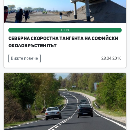
100%
0%
0%
Северна скоростна тангента на Софийски
околовръстен път
Вижте повече
28.04.2016