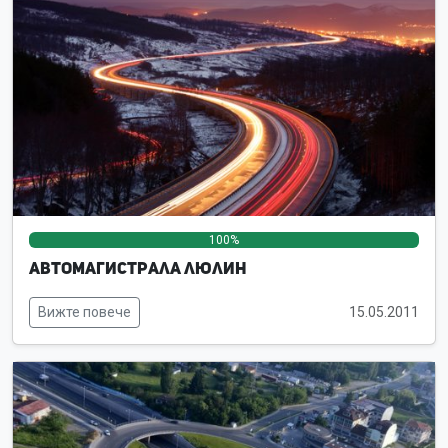
100%
0%
0%
Автомагистрала Люлин
Вижте повече
15.05.2011