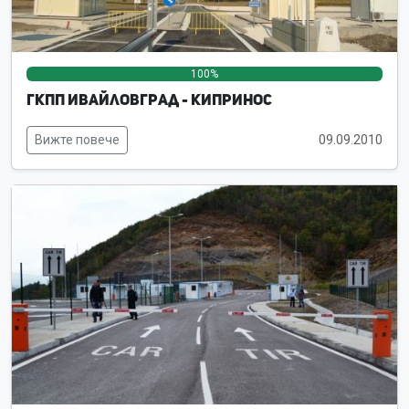
100%
0%
0%
ГКПП Ивайловград - Кипринос
Вижте повече
09.09.2010