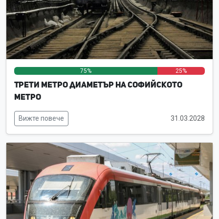
75%
0%
25%
Трети метро диаметър на Софийското
метро
Вижте повече
31.03.2028