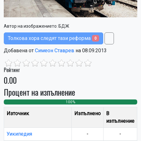
Автор на изображението:
БДЖ
Толкова хора следят тази реформа
0
Добавена от
Симеон Ставрев
на 08.09.2013
Рейтинг
0.00
Процент на изпълнение
100%
0
0
Източник
Изпълнено
В
изпълнение
Уикипедия
-
-