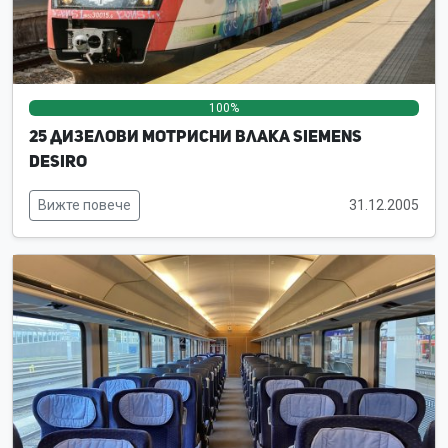
100%
0%
0%
25 дизелови мотрисни влака Siemens
Desiro
Вижте повече
31.12.2005