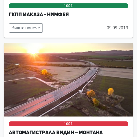
100%
0%
0%
ГКПП Маказа - Нимфея
Вижте повече
09.09.2013
0%
0%
100%
Автомагистрала Видин – Монтана