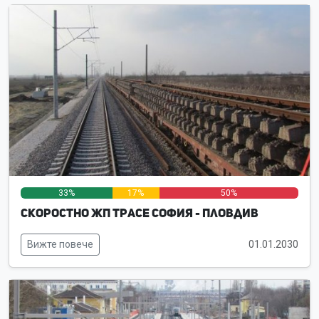
33%
17%
50%
Скоростно жп трасе София - Пловдив
Вижте повече
01.01.2030