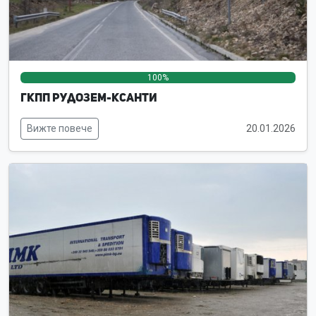
100%
0%
0%
ГКПП Рудозем-Ксанти
Вижте повече
20.01.2026