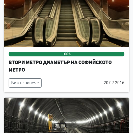
100%
0%
0%
Втори метро диаметър на Софийското
метро
Вижте повече
20.07.2016