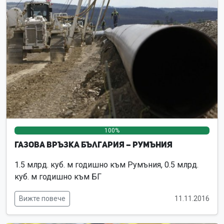
100%
0%
0%
Газова връзка България – Румъния
1.5 млрд. куб. м годишно към Румъния, 0.5 млрд.
куб. м годишно към БГ
Вижте повече
11.11.2016