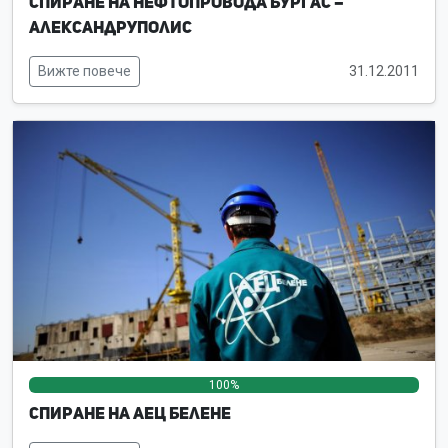
Спиране на нефтопровода Бургас –
Александруполис
Вижте повече
31.12.2011
100%
0%
0%
Спиране на АЕЦ Белене