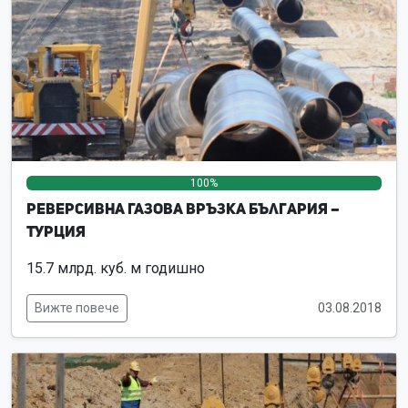
100%
0%
0%
Реверсивна Газова връзка България –
Турция
15.7 млрд. куб. м годишно
Вижте повече
03.08.2018