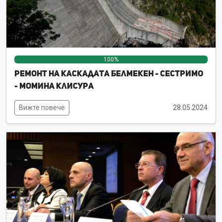
100%
0%
0%
Ремонт на каскадата Белмекен - Сестримо
- Момина клисура
Вижте повече
28.05.2024