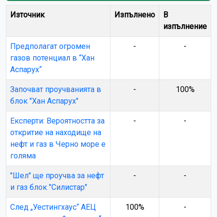
Източник
Изпълнено
В
изпълнение
Предполагат огромен
-
-
газов потенциал в “Хан
Аспарух“
Започват проучванията в
-
100%
блок "Хан Аспарух"
Експерти: Вероятността за
-
-
откритие на находище на
нефт и газ в Черно море е
голяма
"Шел" ще проучва за нефт
-
-
и газ блок "Силистар"
След „Уестингхаус“ АЕЦ
100%
-