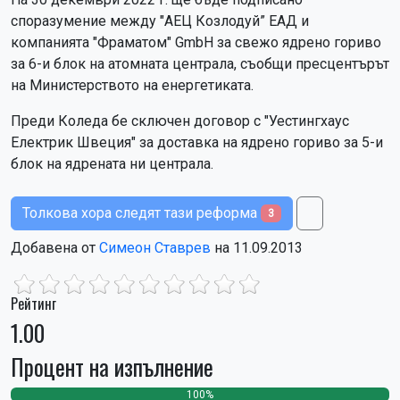
споразумение между "АЕЦ Козлодуй” ЕАД и
компанията "Фраматом" GmbH за свежо ядрено гориво
за 6-и блок на атомната централа, съобщи пресцентърът
на Министерството на енергетиката.
Преди Коледа бе сключен договор с "Уестингхаус
Електрик Швеция" за доставка на ядрено гориво за 5-и
блок на ядрената ни централа.
Толкова хора следят тази реформа
3
Добавена от
Симеон Ставрев
на 11.09.2013
Рейтинг
1.00
Процент на изпълнение
100%
0
0