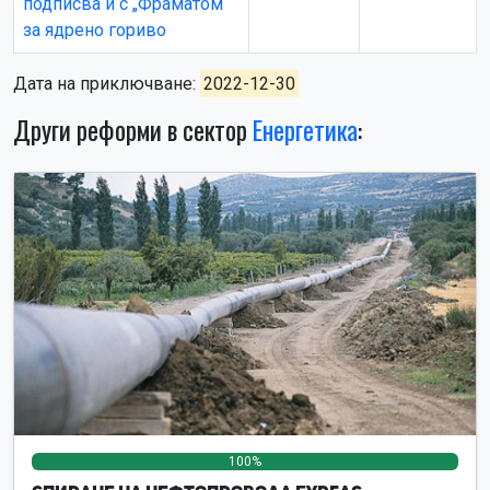
подписва и с „Фраматом“
за ядрено гориво
Дата на приключване:
2022-12-30
Други реформи в сектор
Енергетика
:
100%
0%
0%