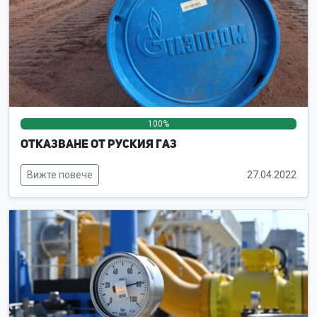
100%
0%
0%
Отказване от руския газ
Вижте повече
27.04.2022