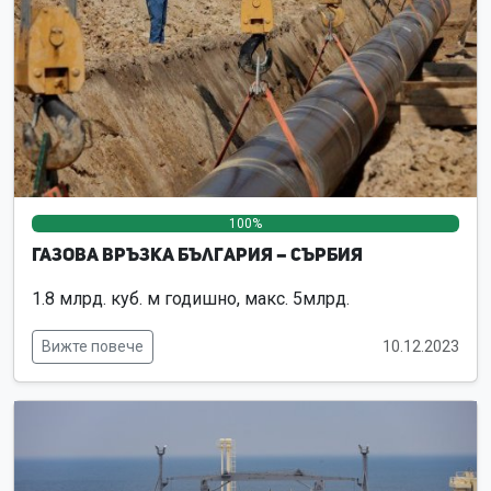
100%
0%
0%
Газова връзка България – Сърбия
1.8 млрд. куб. м годишно, макс. 5млрд.
Вижте повече
10.12.2023