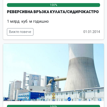
100%
0%
0%
Реверсивна връзка Кулата/Сидирокастро
1 млрд. куб. м годишно
Вижте повече
01.01.2014
100%
0%
0%