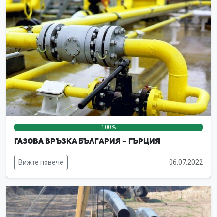
100%
0%
0%
Газова връзка България – Гърция
Вижте повече
06.07.2022