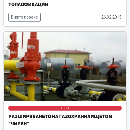
топлофикации
Вижте повече
26.02.2015
0%
0%
100%
Разширяването на газохранилището в
"Чирен"