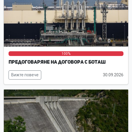
0%
0%
100%
Предоговаряне на договора с Боташ
Вижте повече
30.09.2026