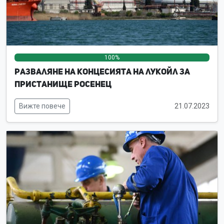
100%
0%
0%
Разваляне на концесията на ЛУКойл за
пристанище Росенец
Вижте повече
21.07.2023