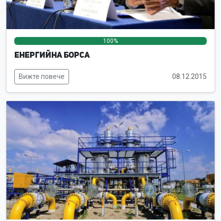
100%
0%
0%
Енергийна борса
Вижте повече
08.12.2015