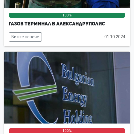
100%
0%
0%
Газов терминал в Александруполис
Вижте повече
01.10.2024
0%
0%
100%