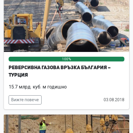
100%
0%
0%
Реверсивна Газова връзка България –
Турция
15.7 млрд. куб. м годишно
Вижте повече
03.08.2018