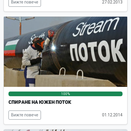
Вижте повече
27.02.2013
100%
0%
0%
Спиране на Южен поток
Вижте повече
01.12.2014