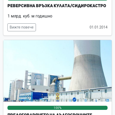
Реверсивна връзка Кулата/Сидирокастро
1 млрд. куб. м годишно
Вижте повече
01.01.2014
100%
0%
0%