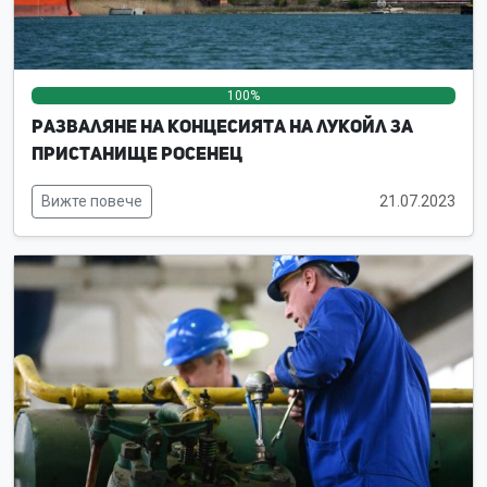
100%
0%
0%
Разваляне на концесията на ЛУКойл за
пристанище Росенец
Вижте повече
21.07.2023