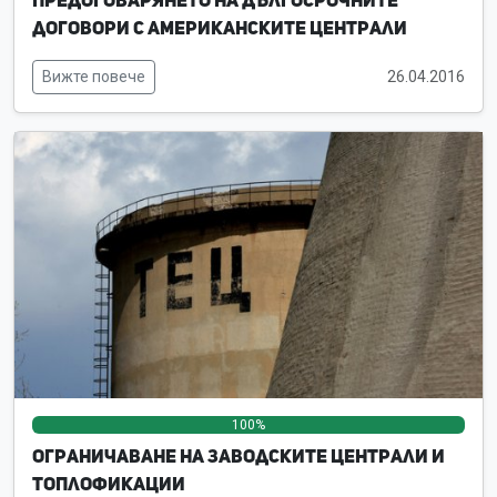
Предоговарянето на дългосрочните
договори с американските централи
Вижте повече
26.04.2016
100%
0%
0%
Ограничаване на заводските централи и
топлофикации