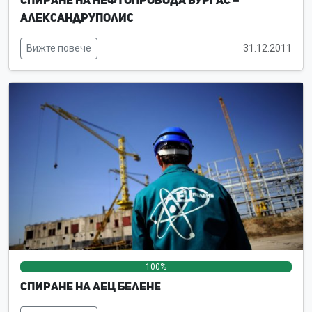
Спиране на нефтопровода Бургас –
Александруполис
Вижте повече
31.12.2011
100%
0%
0%
Спиране на АЕЦ Белене