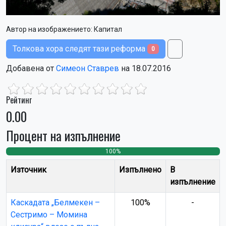
Автор на изображението:
Капитал
Толкова хора следят тази реформа
0
Добавена от
Симеон Ставрев
на 18.07.2016
Рейтинг
0.00
Процент на изпълнение
100%
0
0
Източник
Изпълнено
В
изпълнение
Каскадата „Белмекен –
100%
-
Сестримо – Момина