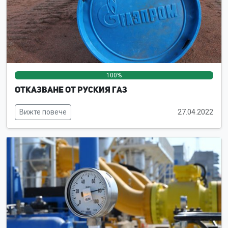
100%
0%
0%
Отказване от руския газ
Вижте повече
27.04.2022