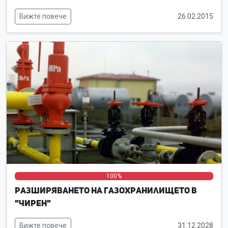
Вижте повече
26.02.2015
0%
0%
100%
Разширяването на газохранилището в
"Чирен"
Вижте повече
31.12.2028