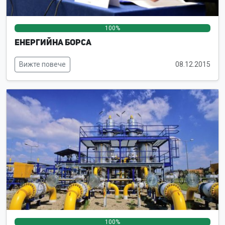
100%
0%
0%
Енергийна борса
Вижте повече
08.12.2015
100%
0%
0%