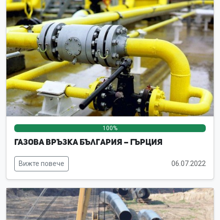
100%
0%
0%
Газова връзка България – Гърция
Вижте повече
06.07.2022