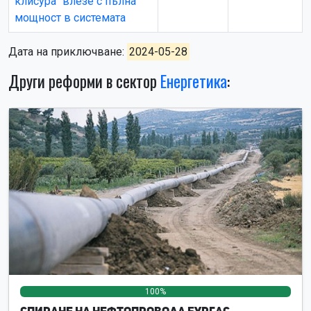
клисура“ влезе с пълна
мощност в системата
Дата на приключване:
2024-05-28
Други реформи в сектор
Енергетика
:
100%
0%
0%