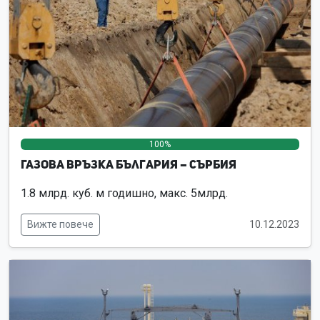
100%
0%
0%
Газова връзка България – Сърбия
1.8 млрд. куб. м годишно, макс. 5млрд.
Вижте повече
10.12.2023