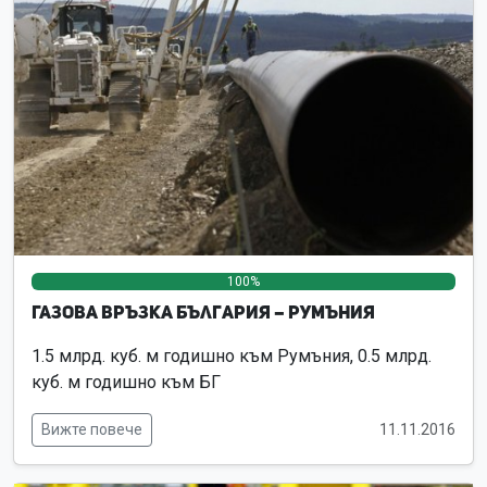
100%
0%
0%
Газова връзка България – Румъния
1.5 млрд. куб. м годишно към Румъния, 0.5 млрд.
куб. м годишно към БГ
Вижте повече
11.11.2016