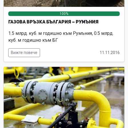
100%
0%
0%
Газова връзка България – Румъния
1.5 млрд. куб. м годишно към Румъния, 0.5 млрд.
куб. м годишно към БГ
Вижте повече
11.11.2016