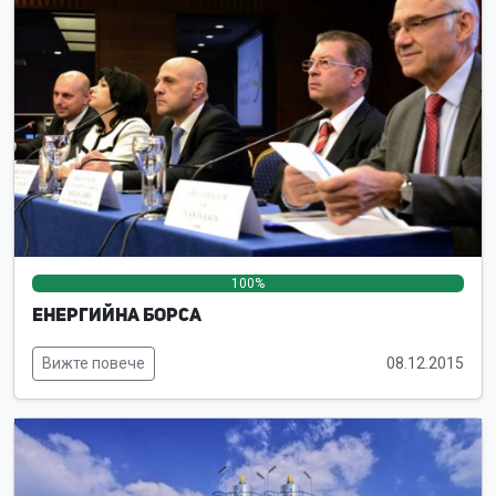
100%
0%
0%
Енергийна борса
Вижте повече
08.12.2015