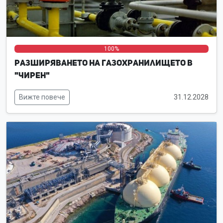
0%
0%
100%
Разширяването на газохранилището в
"Чирен"
Вижте повече
31.12.2028