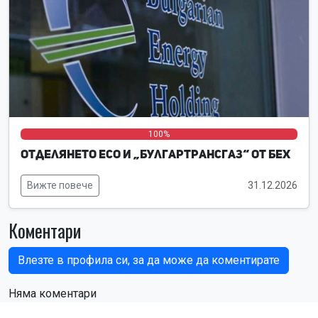
0%
0%
100%
Отделянето ЕСО и „Булгартрансгаз“ от БЕХ
Вижте повече
31.12.2026
Коментари
Влезте в профила си, за да може да коментирате
Няма коментари