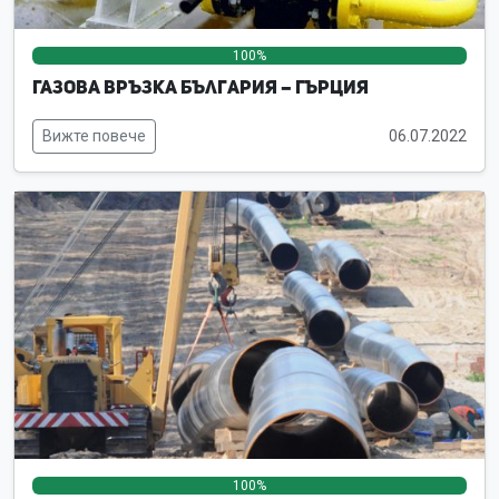
100%
0%
0%
Газова връзка България – Гърция
Вижте повече
06.07.2022
100%
0%
0%