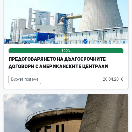
100%
0%
0%
Предоговарянето на дългосрочните
договори с американските централи
Вижте повече
26.04.2016