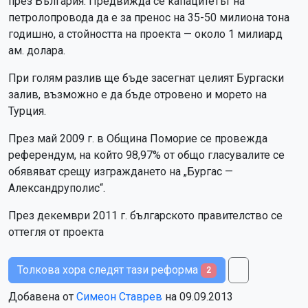
през България. Предвижда се капацитетът на
петролопровода да е за пренос на 35-50 милиона тона
годишно, а стойността на проекта — около 1 милиард
ам. долара.
При голям разлив ще бъде засегнат целият Бургаски
залив, възможно е да бъде отровено и морето на
Турция.
През май 2009 г. в Община Поморие се провежда
референдум, на който 98,97% от общо гласувалите се
обявяват срещу изграждането на „Бургас —
Александруполис“.
През декември 2011 г. българското правителство се
оттегля от проекта
Толкова хора следят тази реформа
2
Добавена от
Симеон Ставрев
на 09.09.2013