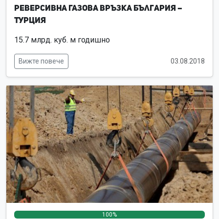
Реверсивна Газова връзка България –
Турция
15.7 млрд. куб. м годишно
Вижте повече
03.08.2018
100%
0%
0%