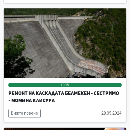
100%
0%
0%
Ремонт на каскадата Белмекен - Сестримо
- Момина клисура
Вижте повече
28.05.2024