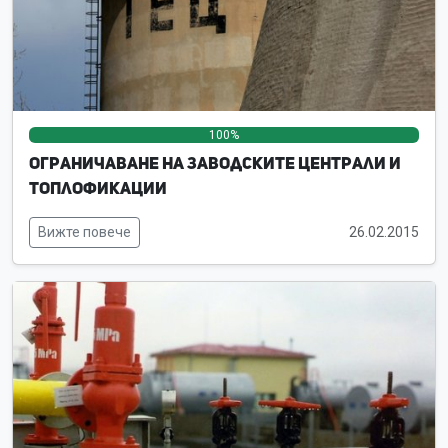
100%
0%
0%
Ограничаване на заводските централи и
топлофикации
Вижте повече
26.02.2015