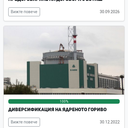
Вижте повече
30.09.2026
100%
0%
0%
Диверсификация на ядреното гориво
Вижте повече
30.12.2022