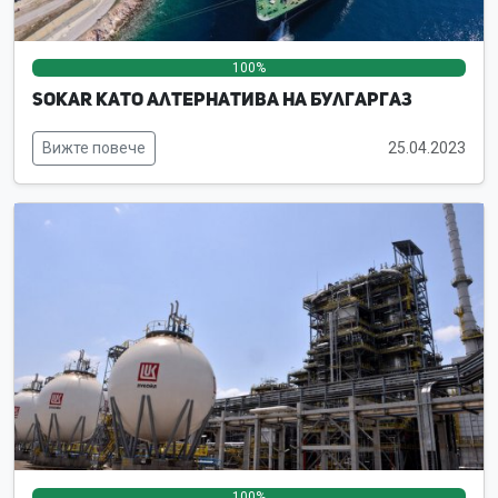
100%
0%
0%
SOKAR като алтернатива на Булгаргаз
Вижте повече
25.04.2023
100%
0%
0%