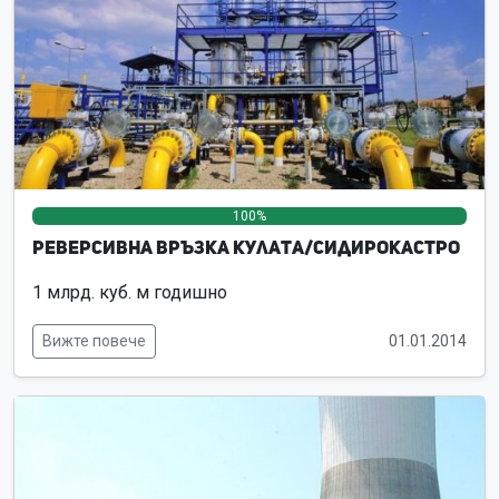
100%
0%
0%
Реверсивна връзка Кулата/Сидирокастро
1 млрд. куб. м годишно
Вижте повече
01.01.2014