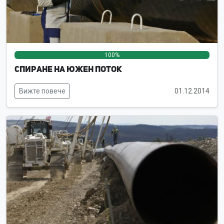
100%
0%
0%
Спиране на Южен поток
Вижте повече
01.12.2014