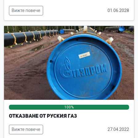
Вижте повече
01.06.2028
100%
0%
0%
Отказване от руския газ
Вижте повече
27.04.2022