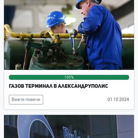
100%
0%
0%
Газов терминал в Александруполис
Вижте повече
01.10.2024