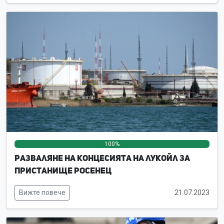
100%
0%
0%
Разваляне на концесията на ЛУКойл за
пристанище Росенец
Вижте повече
21.07.2023