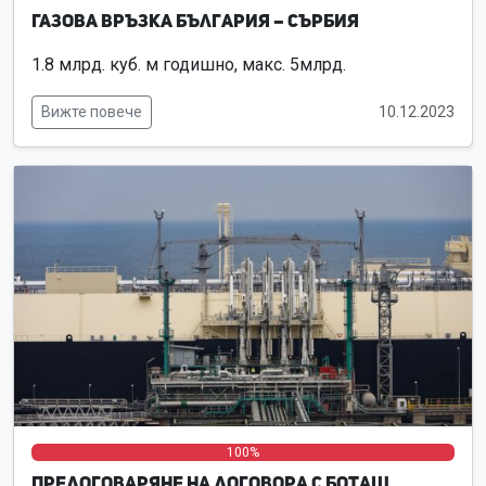
Газова връзка България – Сърбия
1.8 млрд. куб. м годишно, макс. 5млрд.
Вижте повече
10.12.2023
0%
0%
100%
Предоговаряне на договора с Боташ