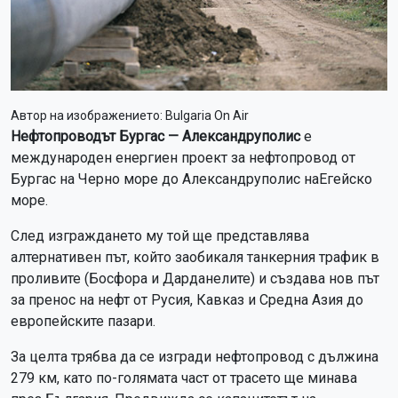
Автор на изображението:
Bulgaria On Air
Нефтопроводът Бургас — Александруполис
е
международен енергиен проект за нефтопровод от
Бургас на Черно море до Александруполис наЕгейско
море.
След изграждането му той ще представлява
алтернативен път, който заобикаля танкерния трафик в
проливите (Босфора и Дарданелите) и създава нов път
за пренос на нефт от Русия, Кавказ и Средна Азия до
европейските пазари.
За целта трябва да се изгради нефтопровод с дължина
279 км, като по-голямата част от трасето ще минава