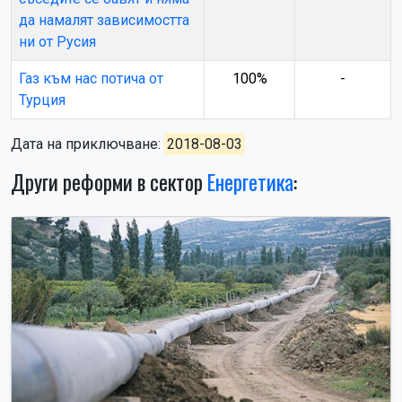
да намалят зависимостта
ни от Русия
Газ към нас потича от
100%
-
Турция
Дата на приключване:
2018-08-03
Други реформи в сектор
Енергетика
: