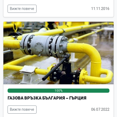
Вижте повече
11.11.2016
100%
0%
0%
Газова връзка България – Гърция
Вижте повече
06.07.2022