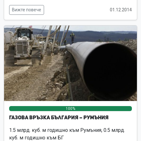
Вижте повече
01.12.2014
100%
0%
0%
Газова връзка България – Румъния
1.5 млрд. куб. м годишно към Румъния, 0.5 млрд.
куб. м годишно към БГ