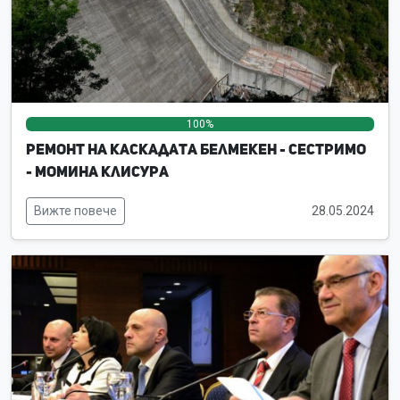
100%
0%
0%
Ремонт на каскадата Белмекен - Сестримо
- Момина клисура
Вижте повече
28.05.2024