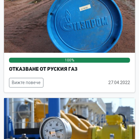
100%
0%
0%
Отказване от руския газ
Вижте повече
27.04.2022