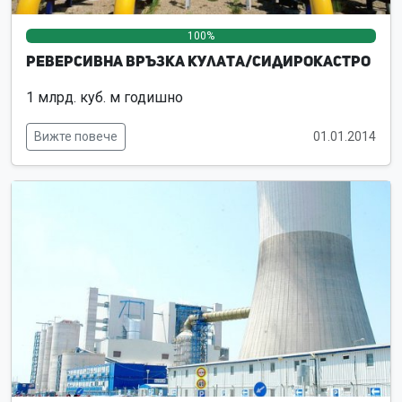
100%
0%
0%
Реверсивна връзка Кулата/Сидирокастро
1 млрд. куб. м годишно
Вижте повече
01.01.2014