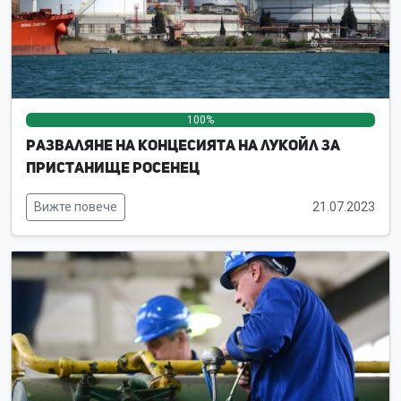
100%
0%
0%
Разваляне на концесията на ЛУКойл за
пристанище Росенец
Вижте повече
21.07.2023