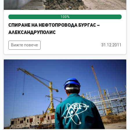
100%
0%
0%
Спиране на нефтопровода Бургас –
Александруполис
Вижте повече
31.12.2011