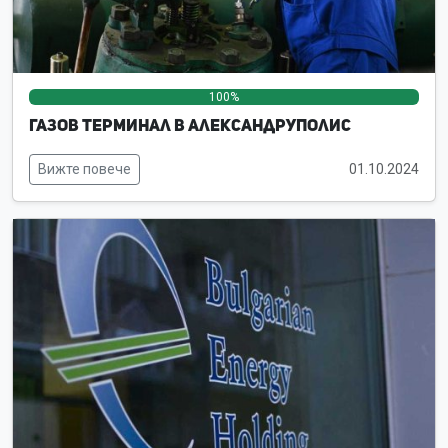
100%
0%
0%
Газов терминал в Александруполис
Вижте повече
01.10.2024