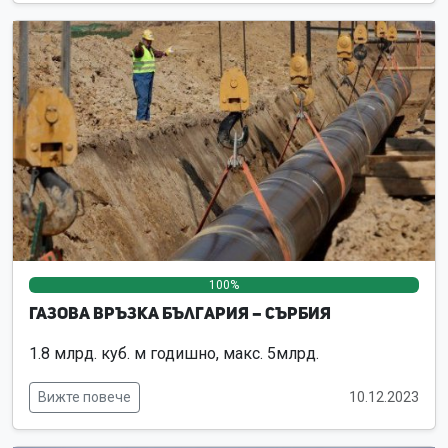
100%
0%
0%
Газова връзка България – Сърбия
1.8 млрд. куб. м годишно, макс. 5млрд.
Вижте повече
10.12.2023