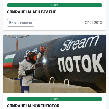
100%
0%
0%
Спиране на АЕЦ Белене
Вижте повече
27.02.2013
100%
0%
0%
Спиране на Южен поток