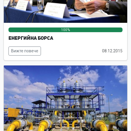
100%
0%
0%
Енергийна борса
Вижте повече
08.12.2015