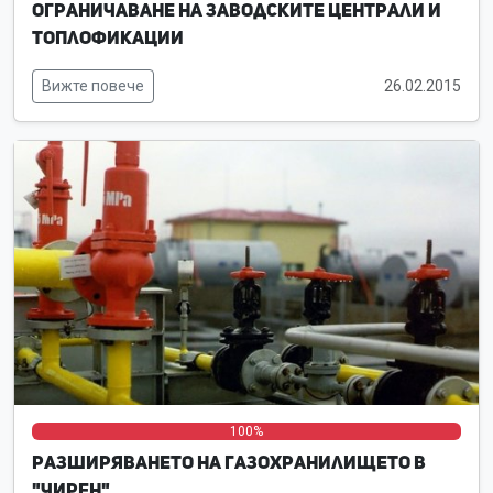
Ограничаване на заводските централи и
топлофикации
Вижте повече
26.02.2015
0%
0%
100%
Разширяването на газохранилището в
"Чирен"