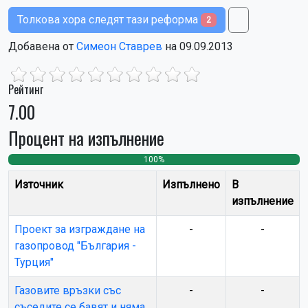
Толкова хора следят тази реформа
2
Добавена от
Симеон Ставрев
на 09.09.2013
Рейтинг
7.00
Процент на изпълнение
100%
0
0
Източник
Изпълнено
В
изпълнение
Проект за изграждане на
-
-
газопровод "България -
Турция"
Газовите връзки със
-
-
съседите се бавят и няма