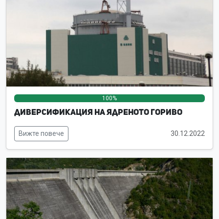
100%
0%
0%
Диверсификация на ядреното гориво
Вижте повече
30.12.2022