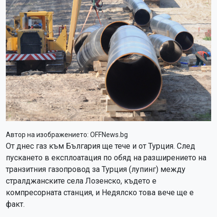
Автор на изображението:
OFFNews.bg
От днес газ към България ще тече и от Турция. След
пускането в експлоатация по обяд на разширението на
транзитния газопровод за Турция (лупинг) между
стралджанските села Лозенско, където е
компресорната станция, и Недялско това вече ще е
факт.