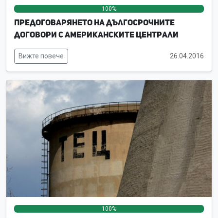
100%
0%
0%
Предоговарянето на дългосрочните
договори с американските централи
Вижте повече
26.04.2016
100%
0%
0%