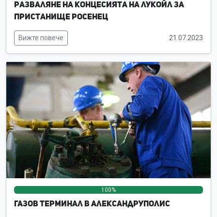
Разваляне на концесията на ЛУКойл за
пристанище Росенец
Вижте повече
21.07.2023
100%
0%
0%
Газов терминал в Александруполис