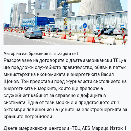
Автор на изображението:
stzagora.net
Разсрочване на договорите с двата американски ТЕЦ-а
ще предложи служебното правителство, обяви в петък
министърът на икономиката и енергетиката Васил
Щонов. Той представи пред журналисти състоянието на
енергетиката и мерките, които ще препоръча
служебният кабинет за справяне с дефицита в
системата. Една от тези мерки е и предстоящото от 1
октомври повишение на цените на електроенергията за
крайните потребители.
Двете американски централи -ТЕЦ AES Марица Изток 1