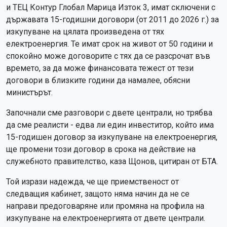
и ТЕЦ Контур Глобал Марица Изток 3, имат сключени с
държавата 15-годишни договори (от 2011 до 2026 г.) за
изкупуване на цялата произведена от тях
електроенергия. Те имат срок на живот от 50 години и
спокойно може договорите с тях да се разсрочат във
времето, за да може финансовата тежест от тези
договори в близките години да намалее, обясни
министърът.
Започнали сме разговори с двете централи, но трябва
да сме реалисти - едва ли един инвеститор, който има
15-годишен договор за изкупуване на електроенергия,
ще промени този договор в срока на действие на
служебното правителство, каза Щонов, цитиран от БТА.
Той изрази надежда, че ще приемственост от
следващия кабинет, защото няма начин да не се
направи предоговаряне или промяна на профила на
изкупуване на електроенергията от двете централи.