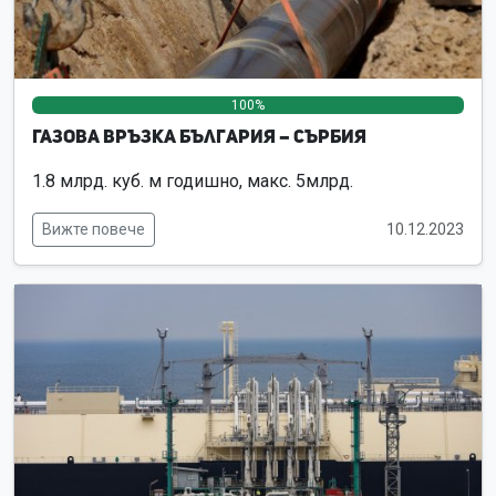
100%
0%
0%
Газова връзка България – Сърбия
1.8 млрд. куб. м годишно, макс. 5млрд.
Вижте повече
10.12.2023