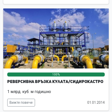
100%
0%
0%
Реверсивна връзка Кулата/Сидирокастро
1 млрд. куб. м годишно
Вижте повече
01.01.2014