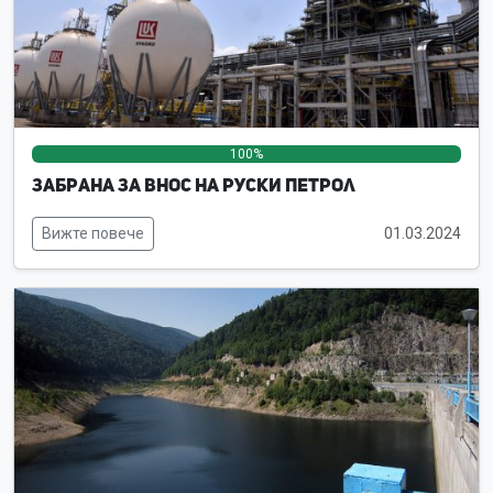
100%
0%
0%
Забрана за внос на руски петрол
Вижте повече
01.03.2024