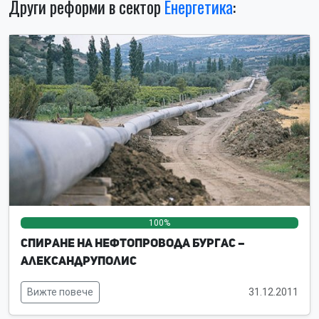
Други реформи в сектор
Енергетика
:
100%
0%
0%
Спиране на нефтопровода Бургас –
Александруполис
Вижте повече
31.12.2011