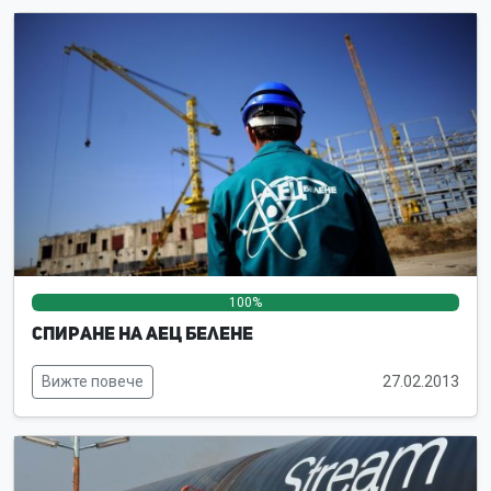
100%
0%
0%
Спиране на АЕЦ Белене
Вижте повече
27.02.2013