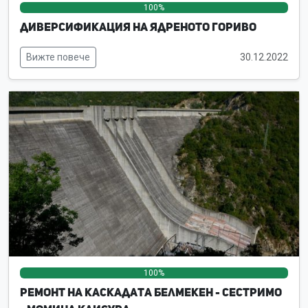
100%
0%
0%
Диверсификация на ядреното гориво
Вижте повече
30.12.2022
100%
0%
0%
Ремонт на каскадата Белмекен - Сестримо