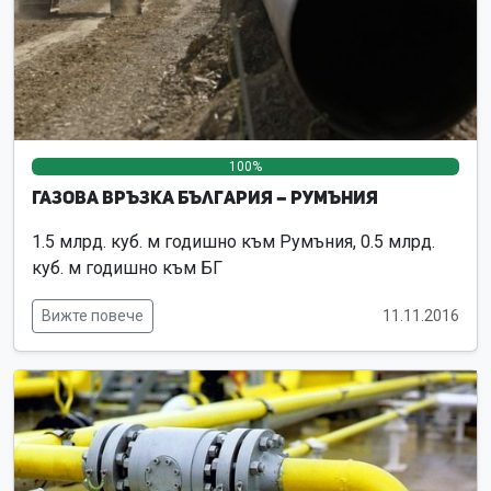
100%
0%
0%
Газова връзка България – Румъния
1.5 млрд. куб. м годишно към Румъния, 0.5 млрд.
куб. м годишно към БГ
Вижте повече
11.11.2016