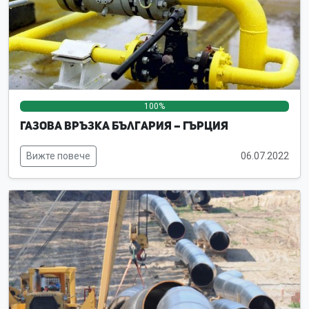
100%
0%
0%
Газова връзка България – Гърция
Вижте повече
06.07.2022