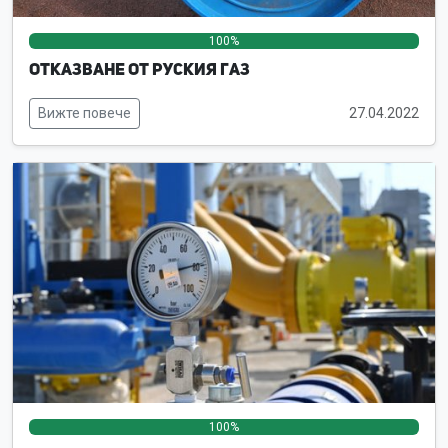
100%
0%
0%
Отказване от руския газ
Вижте повече
27.04.2022
100%
0%
0%