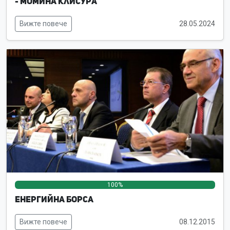
- Момина клисура
Вижте повече
28.05.2024
100%
0%
0%
Енергийна борса
Вижте повече
08.12.2015