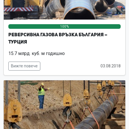
100%
0%
0%
Реверсивна Газова връзка България –
Турция
15.7 млрд. куб. м годишно
Вижте повече
03.08.2018