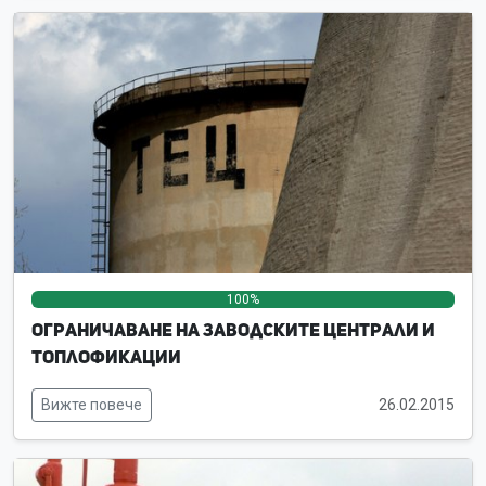
100%
0%
0%
Ограничаване на заводските централи и
топлофикации
Вижте повече
26.02.2015