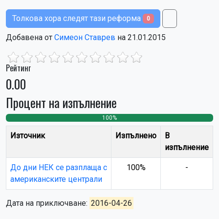
Толкова хора следят тази реформа
0
Добавена от
Симеон Ставрев
на 21.01.2015
Рейтинг
0.00
Процент на изпълнение
100%
0
0
Източник
Изпълнено
В
изпълнение
До дни НЕК се разплаща с
100%
-
американските централи
Дата на приключване:
2016-04-26