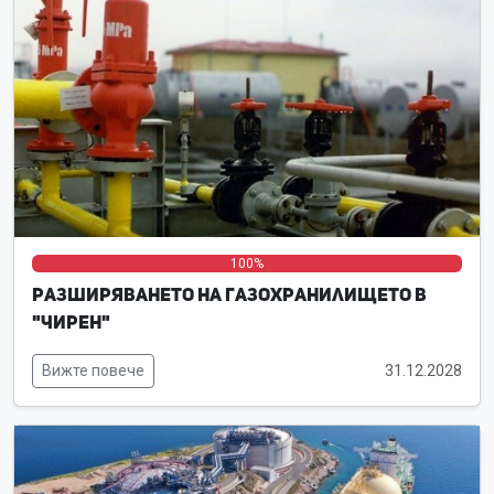
0%
0%
100%
Разширяването на газохранилището в
"Чирен"
Вижте повече
31.12.2028