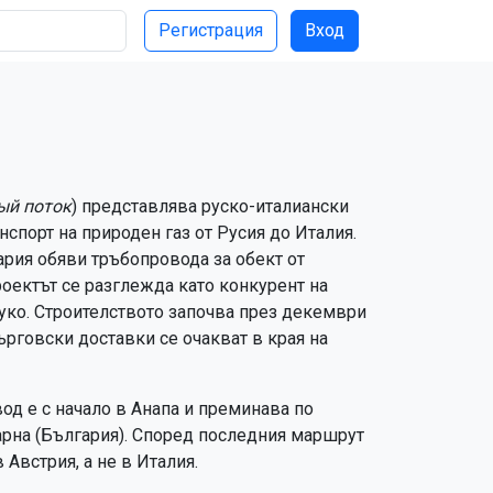
Регистрация
Вход
й поток
) представлява руско-италиански
нспорт на природен газ от Русия до Италия.
ария обяви тръбопровода за обект от
роектът се разглежда като конкурент на
уко. Строителството започва през декември
ърговски доставки се очакват в края на
д е с начало в Анапа и преминава по
арна (България). Според последния маршрут
Австрия, а не в Италия.