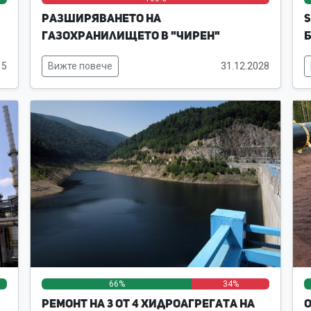
Разширяването на
S
газохранилището в "Чирен"
Б
15
Вижте повече
31.12.2028
0%
0%
66%
0%
34%
Ремонт на 3 от 4 хидроагрегата на
О