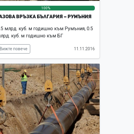
100%
0%
0%
азова връзка България – Румъния
.5 млрд. куб. м годишно към Румъния, 0.5
лрд. куб. м годишно към БГ
Вижте повече
11.11.2016