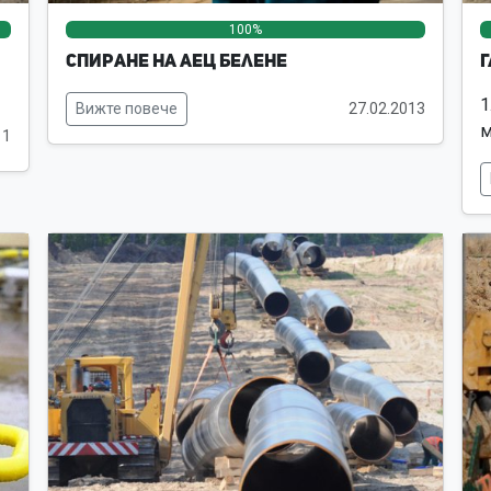
0%
0%
100%
0%
0%
Спиране на АЕЦ Белене
Г
1
Вижте повече
27.02.2013
м
11