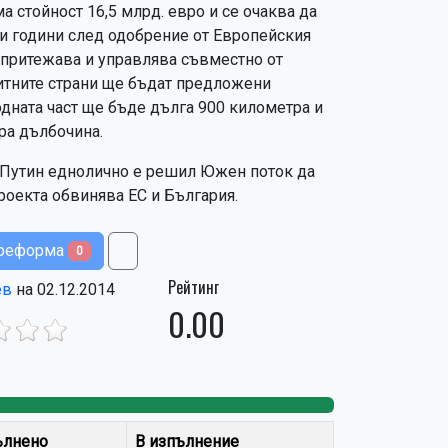
а стойност 16,5 млрд. евро и се очаква да
ри години след одобрение от Европейския
 притежава и управлява съвместно от
нзитните страни ще бъдат предложени
дната част ще бъде дълга 900 километра и
ра дълбочина.
че Путин еднолично е решил Южен поток да
проекта обвинява ЕС и България.
и реформа
0
Рейтинг
ев
на 02.12.2014
0.00
0%
0%
ълнено
В изпълнение