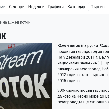
рми
Сектори
Индекси
Графики
Календар
е на Южен поток
ок
Южен поток
(на руски:
Южны
проект за газопровод за тра
На 5 декември 2011 г. Бълг
национално значение.[1] . П
планирания газопровод Наб
2012 година, като първите т
2015 година.
900-километровия газопрово
дъното на Черно море до В
газопроводът ще свършва в 