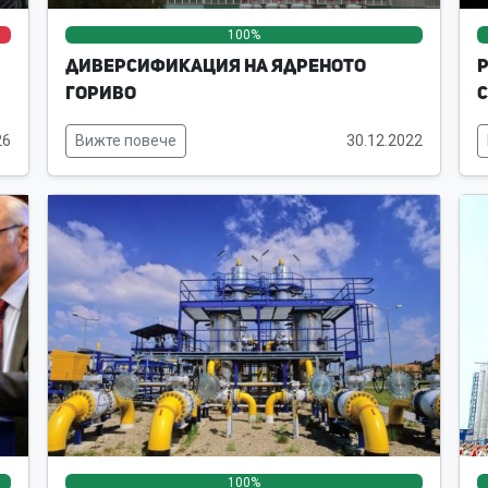
100%
0%
0%
Диверсификация на ядреното
Р
гориво
С
26
Вижте повече
30.12.2022
0%
0%
100%
0%
0%