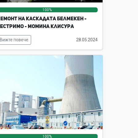
100%
0%
0%
емонт на каскадата Белмекен -
естримо - Момина клисура
Вижте повече
28.05.2024
100%
0%
0%