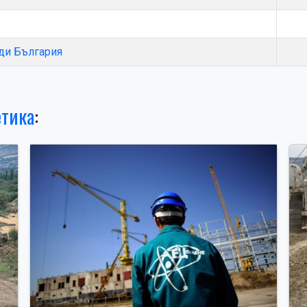
ади България
етика
: