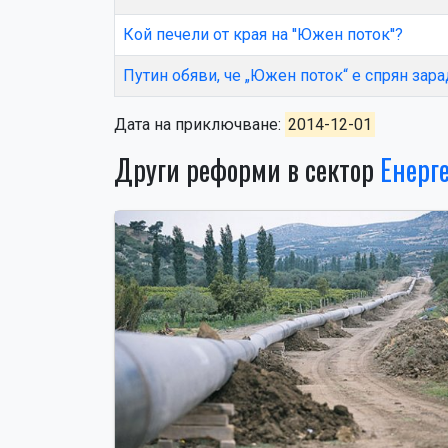
Кой печели от края на ''Южен поток''?
Путин обяви, че „Южен поток“ е спрян зар
Дата на приключване:
2014-12-01
Други реформи в сектор
Енерг