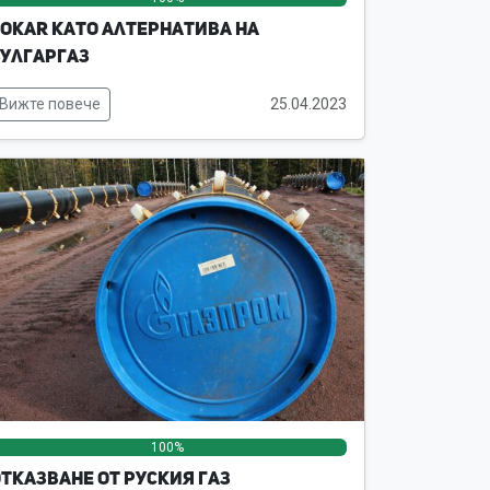
OKAR като алтернатива на
улгаргаз
Вижте повече
25.04.2023
100%
0%
0%
тказване от руския газ