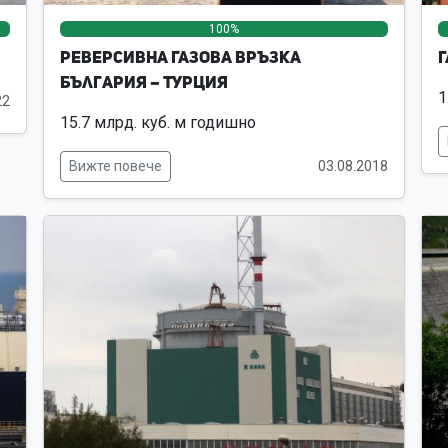
0%
0%
100%
0%
0%
Реверсивна Газова връзка
Г
България – Турция
1
22
15.7 млрд. куб. м годишно
Вижте повече
03.08.2018