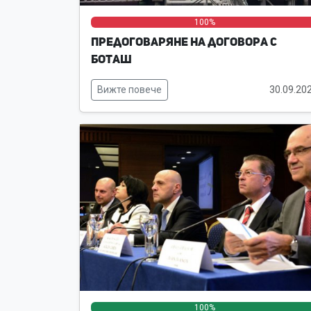
0%
0%
100%
Предоговаряне на договора с
Боташ
Вижте повече
30.09.20
100%