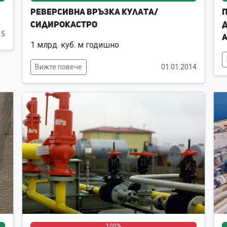
Реверсивна връзка Кулата/
П
Сидирокастро
д
15
1 млрд. куб. м годишно
Вижте повече
01.01.2014
0%
0%
0%
0%
100%