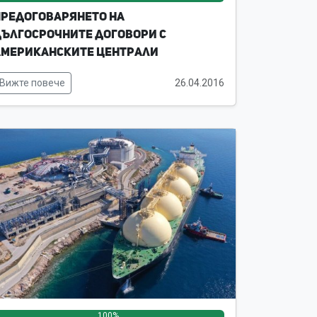
редоговарянето на
ългосрочните договори с
американските централи
Вижте повече
26.04.2016
100%
0%
0%