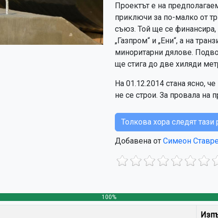
Проектът е на предполагаем
приключи за по-малко от т
съюз. Той ще се финансира,
„Газпром“ и „Ени“, а на тра
миноритарни дялове. Подво
ще стига до две хиляди мет
На 01.12.2014 стана ясно, 
не се строи. За провала на 
Толкова хора следят таз
Добавена от
Симеон Ставр
100%
Изп