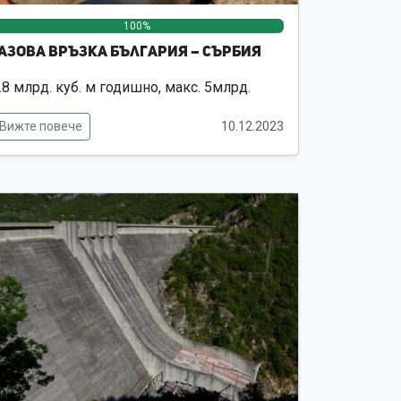
100%
0%
0%
азова връзка България – Сърбия
.8 млрд. куб. м годишно, макс. 5млрд.
Вижте повече
10.12.2023