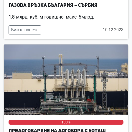
Газова връзка България – Сърбия
1.8 млрд. куб. м годишно, макс. 5млрд.
Вижте повече
10.12.2023
0%
0%
100%
Предоговаряне на договора с Боташ