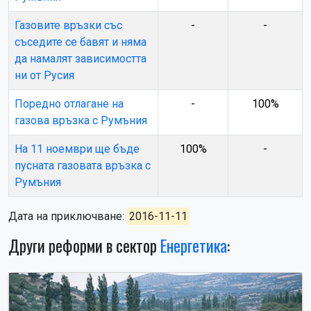
Газовите връзки със
-
-
съседите се бавят и няма
да намалят зависимостта
ни от Русия
Поредно отлагане на
-
100%
газова връзка с Румъния
На 11 ноември ще бъде
100%
-
пусната газовата връзка с
Румъния
Дата на приключване:
2016-11-11
Други реформи в сектор
Енергетика
: