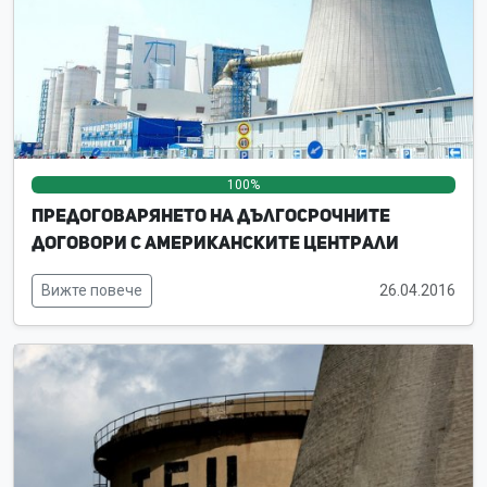
100%
0%
0%
Предоговарянето на дългосрочните
договори с американските централи
Вижте повече
26.04.2016