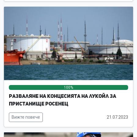
100%
0%
0%
Разваляне на концесията на ЛУКойл за
пристанище Росенец
Вижте повече
21.07.2023