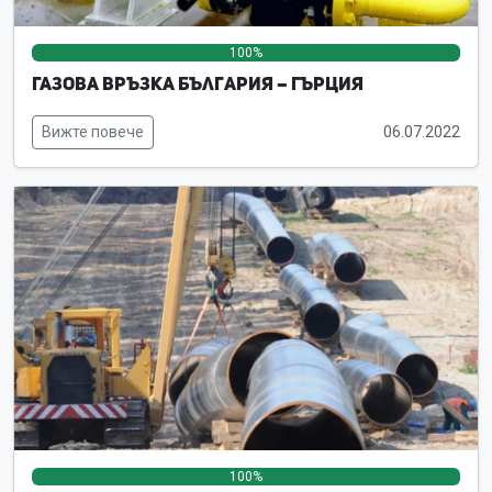
100%
0%
0%
Газова връзка България – Гърция
Вижте повече
06.07.2022
100%
0%
0%