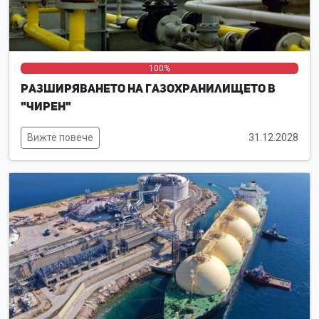
0%
0%
100%
Разширяването на газохранилището в
"Чирен"
Вижте повече
31.12.2028