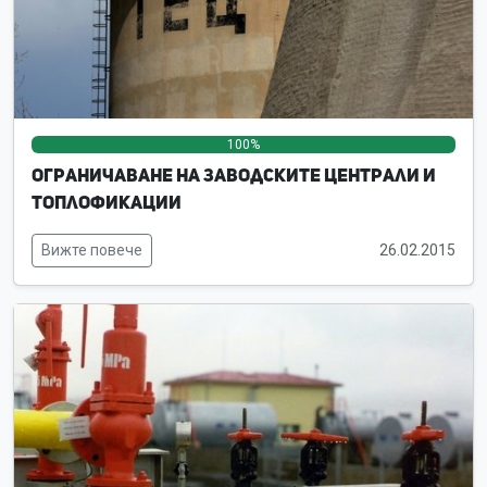
100%
0%
0%
Ограничаване на заводските централи и
топлофикации
Вижте повече
26.02.2015