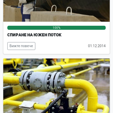
100%
0%
0%
Спиране на Южен поток
Вижте повече
01.12.2014