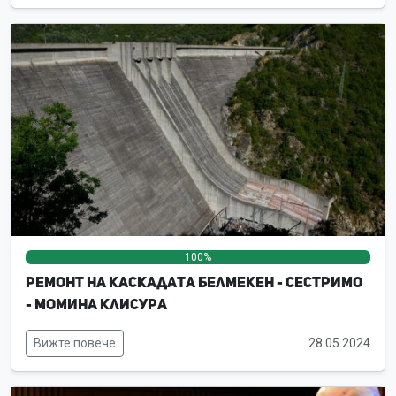
100%
0%
0%
Ремонт на каскадата Белмекен - Сестримо
- Момина клисура
Вижте повече
28.05.2024