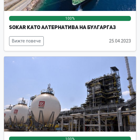
100%
0%
0%
SOKAR като алтернатива на Булгаргаз
Вижте повече
25.04.2023
100%
0%
0%