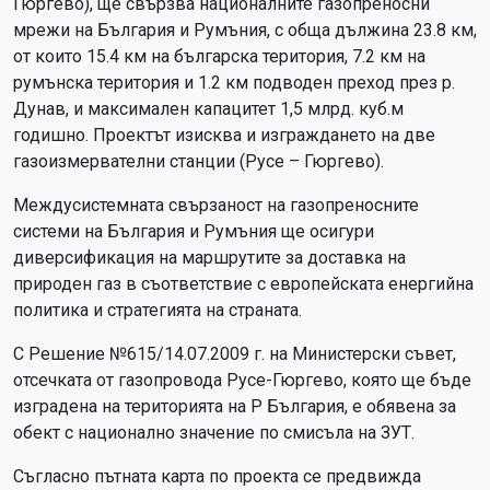
Гюргево), ще свързва националните газопреносни
мрежи на България и Румъния, с обща дължина 23.8 км,
от които 15.4 км на българска територия, 7.2 км на
румънска територия и 1.2 км подводен преход през р.
Дунав, и максимален капацитет 1,5 млрд. куб.м
годишно. Проектът изисква и изграждането на две
газоизмервателни станции (Русе – Гюргево).
Междусистемната свързаност на газопреносните
системи на България и Румъния ще осигури
диверсификация на маршрутите за доставка на
природен газ в съответствие с европейската енергийна
политика и стратегията на страната.
С Решение №615/14.07.2009 г. на Министерски съвет,
отсечката от газопровода Русе-Гюргево, която ще бъде
изградена на територията на Р България, е обявена за
обект с национално значение по смисъла на ЗУТ.
Съгласно пътната карта по проекта се предвижда