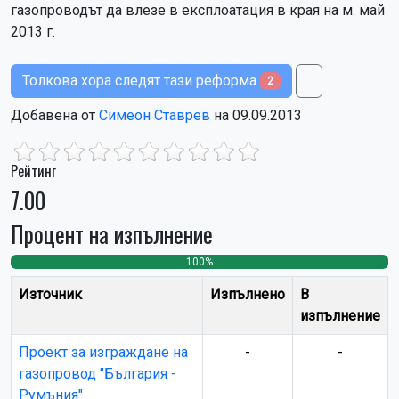
газопроводът да влезе в експлоатация в края на м. май
2013 г.
Толкова хора следят тази реформа
2
Добавена от
Симеон Ставрев
на 09.09.2013
Рейтинг
7.00
Процент на изпълнение
100%
0
0
Източник
Изпълнено
В
изпълнение
Проект за изграждане на
-
-
газопровод "България -
Румъния"