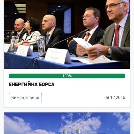
100%
0%
0%
Енергийна борса
Вижте повече
08.12.2015