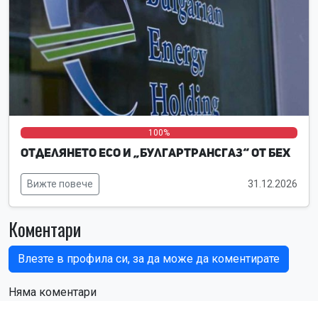
0%
0%
100%
Отделянето ЕСО и „Булгартрансгаз“ от БЕХ
Вижте повече
31.12.2026
Коментари
Влезте в профила си, за да може да коментирате
Няма коментари