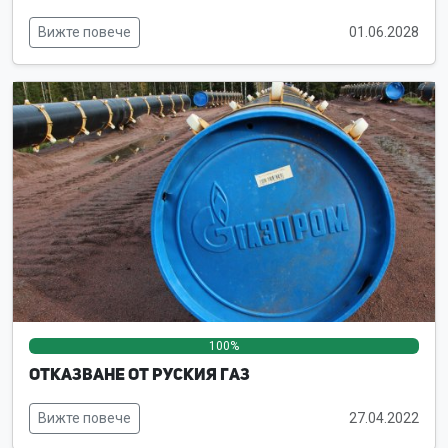
Вижте повече
01.06.2028
100%
0%
0%
Отказване от руския газ
Вижте повече
27.04.2022