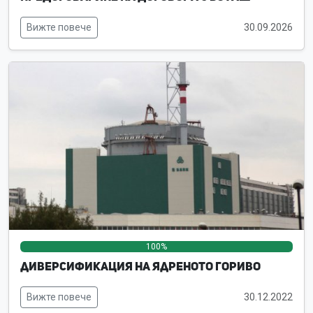
Вижте повече
30.09.2026
100%
0%
0%
Диверсификация на ядреното гориво
Вижте повече
30.12.2022