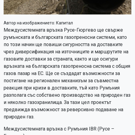
Автор на изображението:
Капитал
Междусистемната връзка Русе-Гюргево ще свърже
румънската и българската газопреносни системи, като
по този начин ще повиши сигурността на доставките
чрез диверсификация на източниците и маршрутите на
газовите доставки за страната, както и ще осигури
връзката на българската газопреносна система с общия
газов пазар на ЕС. Ще се създадат възможности за
постигане на регионален механизъм за съвместна
реакция при кризи в доставките, тъй като Румъния
разполага със собствено производство на природен газ
и няколко газохранилища. За тази цел проектът
предвижда възможност за реверсивно подаване на
природен газ.
Междусистемната връзка с Румъния IBR (Русе –