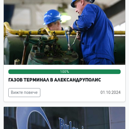
100%
0%
0%
Газов терминал в Александруполис
Вижте повече
01.10.2024