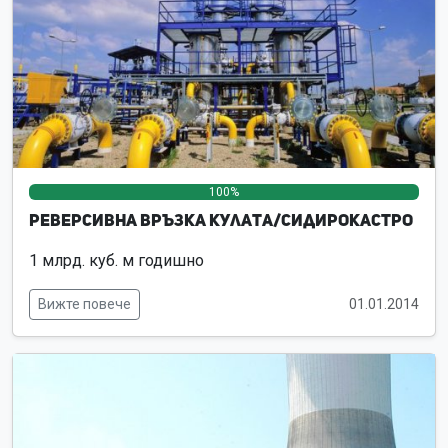
100%
0%
0%
Реверсивна връзка Кулата/Сидирокастро
1 млрд. куб. м годишно
Вижте повече
01.01.2014