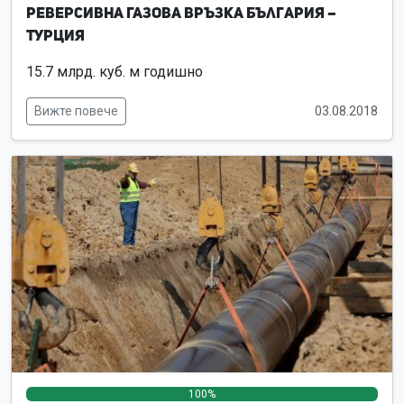
Реверсивна Газова връзка България –
Турция
15.7 млрд. куб. м годишно
Вижте повече
03.08.2018
100%
0%
0%