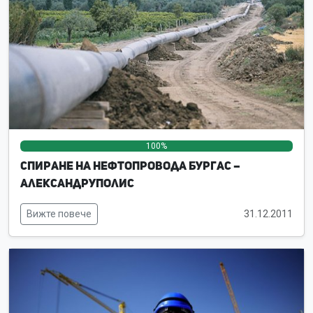
100%
0%
0%
Спиране на нефтопровода Бургас –
Александруполис
Вижте повече
31.12.2011