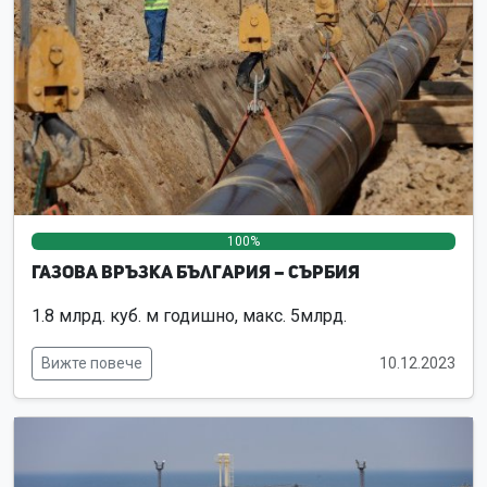
100%
0%
0%
Газова връзка България – Сърбия
1.8 млрд. куб. м годишно, макс. 5млрд.
Вижте повече
10.12.2023