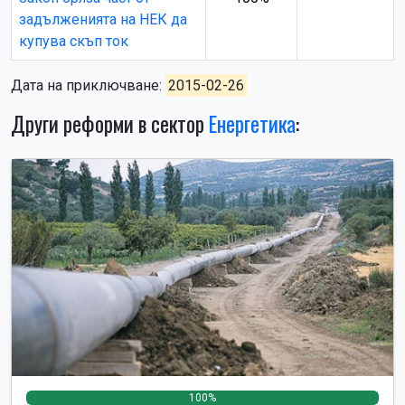
задълженията на НЕК да
купува скъп ток
Дата на приключване:
2015-02-26
Други реформи в сектор
Енергетика
:
100%
0%
0%