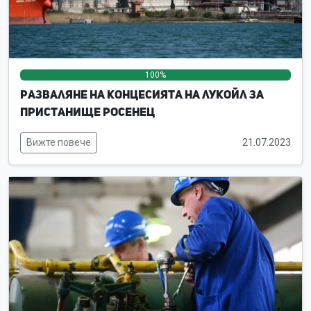
100%
0%
0%
Разваляне на концесията на ЛУКойл за
пристанище Росенец
Вижте повече
21.07.2023