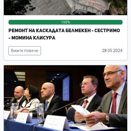
100%
0%
0%
Ремонт на каскадата Белмекен - Сестримо
- Момина клисура
Вижте повече
28.05.2024