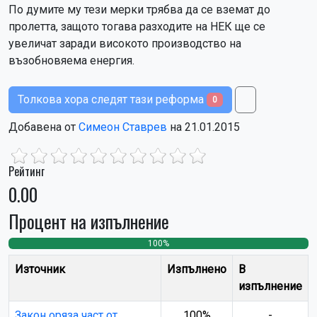
По думите му тези мерки трябва да се вземат до
пролетта, защото тогава разходите на НЕК ще се
увеличат заради високото производство на
възобновяема енергия.
Толкова хора следят тази реформа
0
Добавена от
Симеон Ставрев
на 21.01.2015
Рейтинг
0.00
Процент на изпълнение
100%
0
0
Източник
Изпълнено
В
изпълнение
Закон оряза част от
100%
-