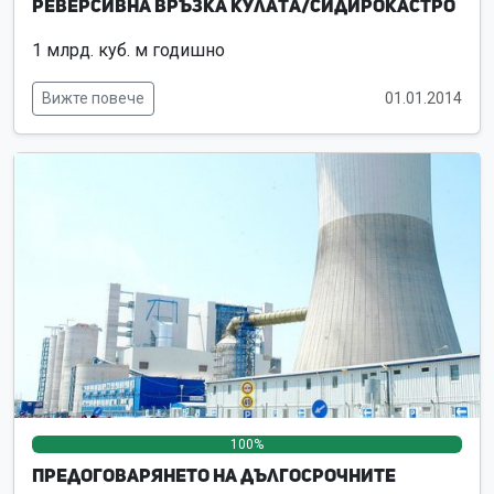
Реверсивна връзка Кулата/Сидирокастро
1 млрд. куб. м годишно
Вижте повече
01.01.2014
100%
0%
0%
Предоговарянето на дългосрочните