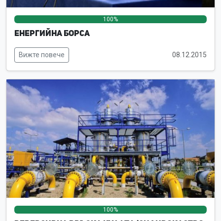
100%
0%
0%
Енергийна борса
Вижте повече
08.12.2015
100%
0%
0%