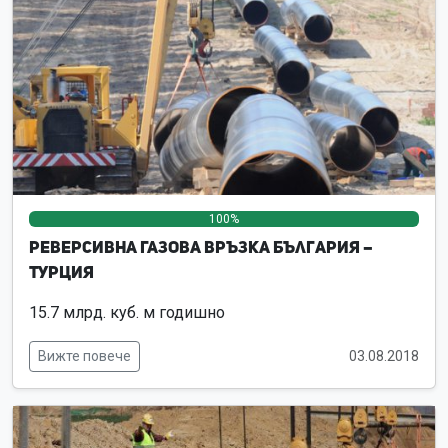
100%
0%
0%
Реверсивна Газова връзка България –
Турция
15.7 млрд. куб. м годишно
Вижте повече
03.08.2018