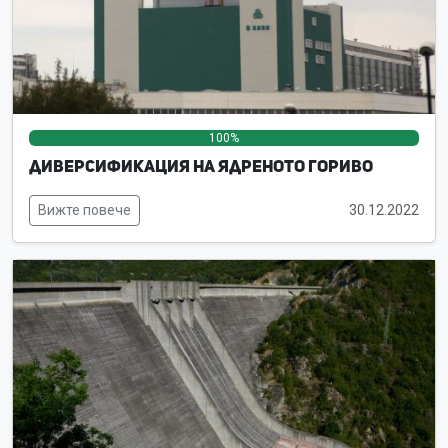
100%
0%
0%
Диверсификация на ядреното гориво
Вижте повече
30.12.2022