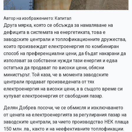
Автор на изображението:
Капитал
Друга мярка, която се обсъжда за намаляване на
дефицита в системата на енергетиката, това е
заводските централи и топлофикационните дружества,
които произвеждат електроенергия по комбиниран
способ на преференциални цени, да бъдат накарани да
използват за собствени нужди тази енергия и едва
остатъка да продават по високи цени, обясни
министърът. Той каза, че в момента заводските
централи продават произведената от тях
електроенергия на високи цени, а в същото време си
купуват електроенергия от свободния пазар.
Делян Добрев посочи, че се обмисля и изключването
от цената на електроенергията за регулирания пазар на
заводските централи, за чието производство НЕК плаща
150 млн. лв., както и на неефективните топлофикации.