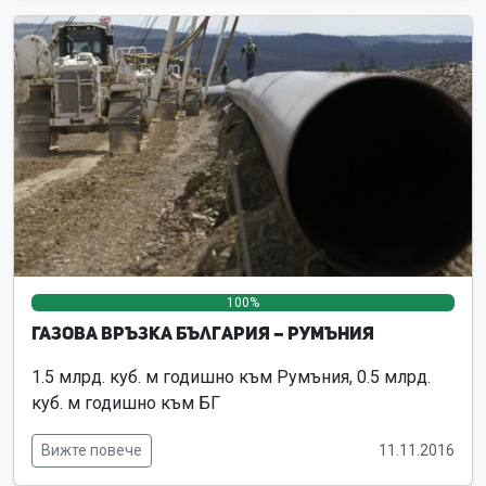
100%
0%
0%
Газова връзка България – Румъния
1.5 млрд. куб. м годишно към Румъния, 0.5 млрд.
куб. м годишно към БГ
Вижте повече
11.11.2016