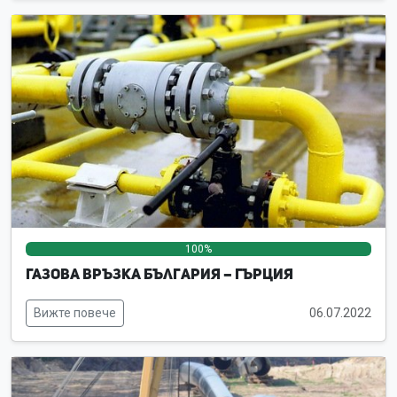
100%
0%
0%
Газова връзка България – Гърция
Вижте повече
06.07.2022