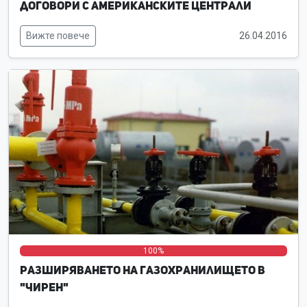
договори с американските централи
Вижте повече
26.04.2016
0%
0%
100%
Разширяването на газохранилището в
"Чирен"