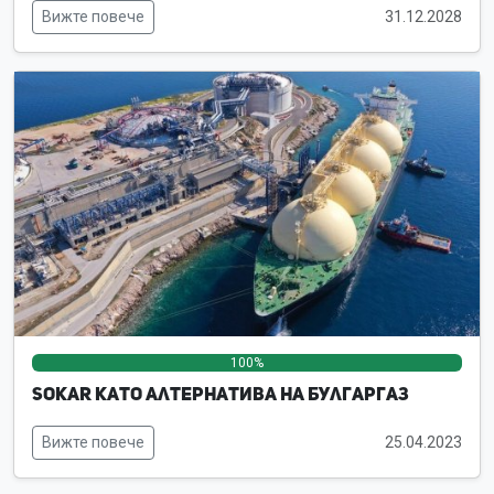
Вижте повече
31.12.2028
100%
0%
0%
SOKAR като алтернатива на Булгаргаз
Вижте повече
25.04.2023