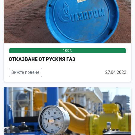
100%
0%
0%
Отказване от руския газ
Вижте повече
27.04.2022