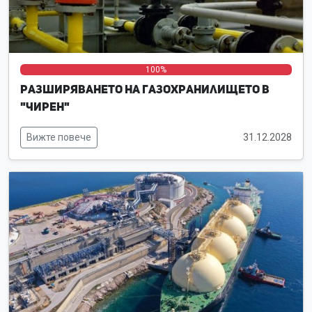
0%
0%
100%
Разширяването на газохранилището в
"Чирен"
Вижте повече
31.12.2028