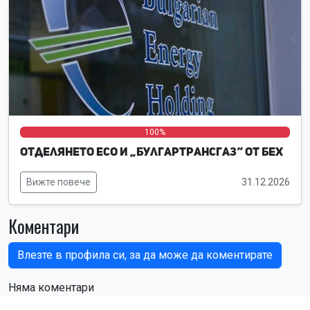
0%
0%
100%
Отделянето ЕСО и „Булгартрансгаз“ от БЕХ
Вижте повече
31.12.2026
Коментари
Влезте в профила си, за да може да коментирате
Няма коментари