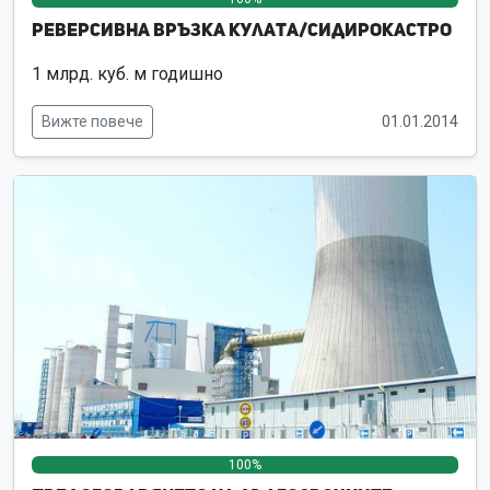
Реверсивна връзка Кулата/Сидирокастро
1 млрд. куб. м годишно
Вижте повече
01.01.2014
100%
0%
0%