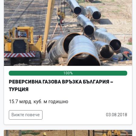
100%
0%
0%
Реверсивна Газова връзка България –
Турция
15.7 млрд. куб. м годишно
Вижте повече
03.08.2018