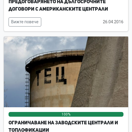
Предоговарянето на дългосрочните
договори с американските централи
Вижте повече
26.04.2016
100%
0%
0%
Ограничаване на заводските централи и
топлофикации