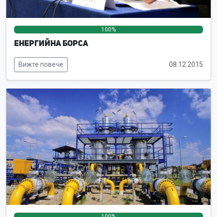
100%
0%
0%
Енергийна борса
Вижте повече
08.12.2015
100%
0%
0%