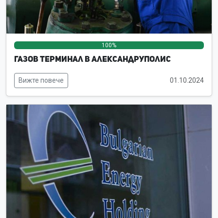
100%
0%
0%
Газов терминал в Александруполис
Вижте повече
01.10.2024