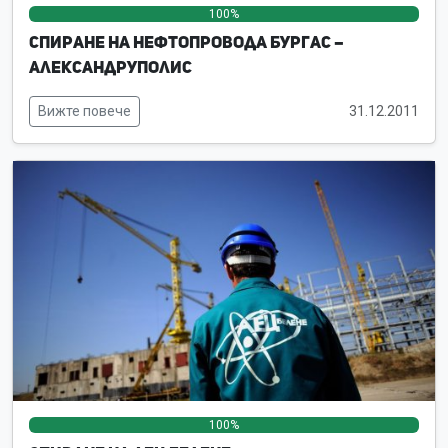
100%
0%
0%
Спиране на нефтопровода Бургас –
Александруполис
Вижте повече
31.12.2011
100%
0%
0%