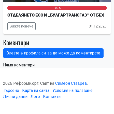
0%
0%
100%
Отделянето ЕСО и „Булгартрансгаз“ от БЕХ
Вижте повече
31.12.2026
Коментари
Влезте в профила си, за да може да коментирате
Няма коментари
2026 Реформи.орг. Сайт на
Симеон Ставрев
.
Търсене
Карта на сайта
Условия на ползване
Лични данни
Лого
Контакти