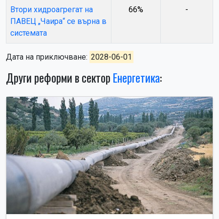
Втори хидроагрегат на
66%
-
ПАВЕЦ „Чаира“ се върна в
системата
Дата на приключване:
2028-06-01
Други реформи в сектор
Енергетика
: