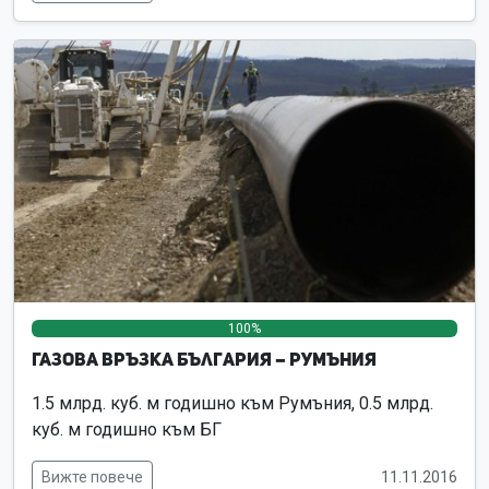
100%
0%
0%
Газова връзка България – Румъния
1.5 млрд. куб. м годишно към Румъния, 0.5 млрд.
куб. м годишно към БГ
Вижте повече
11.11.2016