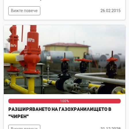
Вижте повече
26.02.2015
0%
0%
100%
Разширяването на газохранилището в
"Чирен"
Вижте повече
31.12.2028