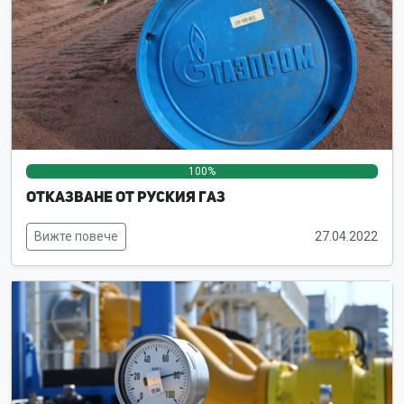
100%
0%
0%
Отказване от руския газ
Вижте повече
27.04.2022