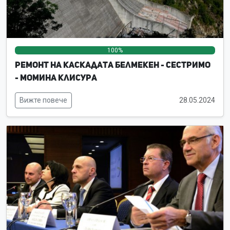
100%
0%
0%
Ремонт на каскадата Белмекен - Сестримо
- Момина клисура
Вижте повече
28.05.2024