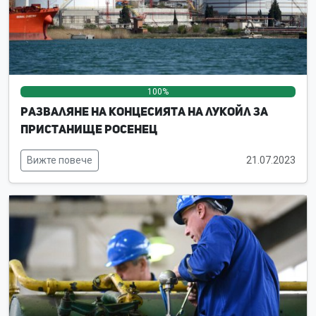
100%
0%
0%
Разваляне на концесията на ЛУКойл за
пристанище Росенец
Вижте повече
21.07.2023