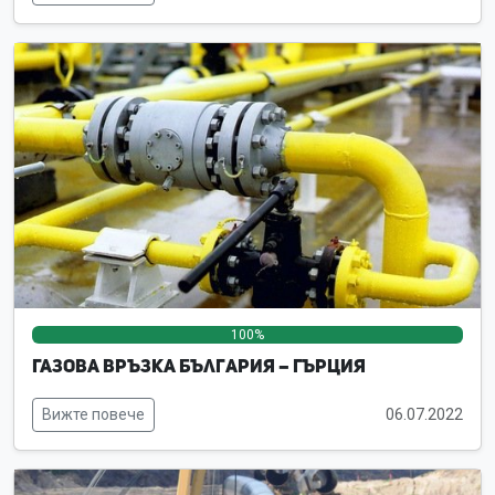
100%
0%
0%
Газова връзка България – Гърция
Вижте повече
06.07.2022