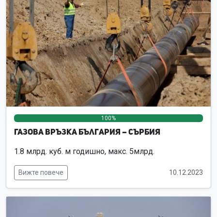
100%
0%
0%
Газова връзка България – Сърбия
1.8 млрд. куб. м годишно, макс. 5млрд.
Вижте повече
10.12.2023