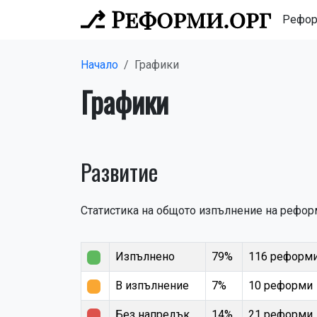
Рефо
Начало
Графики
Графики
Развитие
Статистика на общото изпълнение на рефор
Изпълнено
79%
116 реформ
В изпълнение
7%
10 реформи
Без напредък
14%
21 реформи