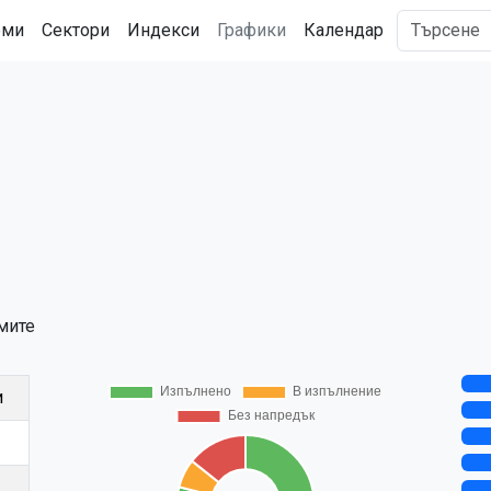
рми
Сектори
Индекси
Графики
Календар
мите
и