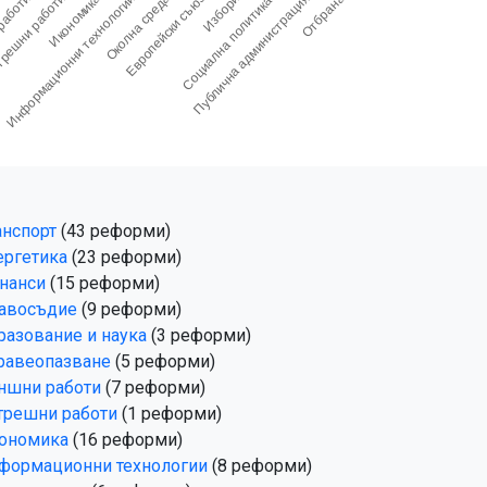
анспорт
(43 реформи)
ергетика
(23 реформи)
нанси
(15 реформи)
авосъдие
(9 реформи)
разование и наука
(3 реформи)
равеопазване
(5 реформи)
ншни работи
(7 реформи)
трешни работи
(1 реформи)
ономика
(16 реформи)
формационни технологии
(8 реформи)