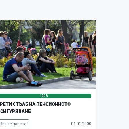
100%
0%
0%
рети стълб на пенсионното
осигуряване
Вижте повече
01.01.2000