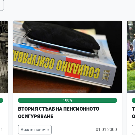
0%
0%
100%
0%
0%
Втория стълб на пенсионното
Т
осигуряване
11
Вижте повече
01.01.2000