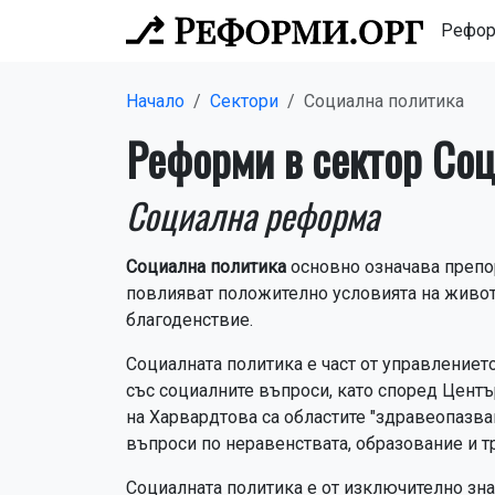
Рефо
Начало
Сектори
Социална политика
Реформи в сектор Соц
Социална реформа
Социална политика
основно означава препор
повлияват положително условията на живот 
благоденствие.
Социалната политика е част от управлениет
със социалните въпроси, като според Цент
на Харвардтова са областите "здравеопазва
въпроси по неравенствата, образование и тр
Социалната политика е от изключително знач