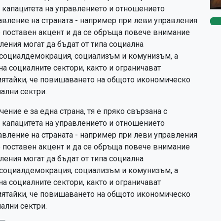
е капацитета на управлението и отношението
равление на страната - например при леви управления
е поставен акцент и да се обръща повече внимание
ления могат да бъдат от типа социална
 социалдемокрация, социализъм и комунизъм, а
а социалните сектори, както и ограничават
мятайки, че повишаването на общото икономическо
ални сектри.
ение е за една страна, тя е пряко свързана с
е капацитета на управлението и отношението
равление на страната - например при леви управления
е поставен акцент и да се обръща повече внимание
ления могат да бъдат от типа социална
 социалдемокрация, социализъм и комунизъм, а
а социалните сектори, както и ограничават
мятайки, че повишаването на общото икономическо
ални сектри.