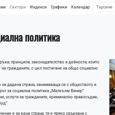
рми
Сектори
Индекси
Графики
Календар
иална политика
ъки, принципи, законодателство и дейности, които
на гражданите, с цел постигане на общо социално
о на дадена страна, занимаваща се с обществото и
ърът за социална политика „Малкълм Винер“
не, услуги за гражданите, криминално правосъдие,
уд."
ение е за една страна, тя е пряко свързана с