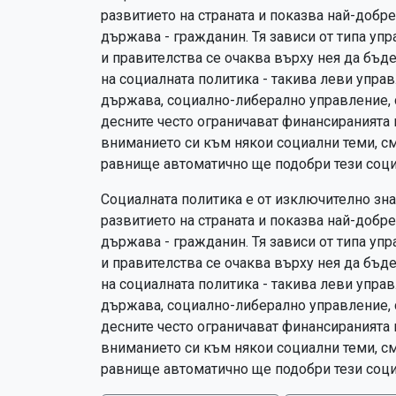
развитието на страната и показва най-добр
държава - гражданин. Тя зависи от типа уп
и правителства се очаква върху нея да бъд
на социалната политика - такива леви управ
държава, социално-либерално управление,
десните често ограничават финансиранията н
вниманието си към някои социални теми, с
равнище автоматично ще подобри тези соци
Социалната политика е от изключително знач
развитието на страната и показва най-добр
държава - гражданин. Тя зависи от типа уп
и правителства се очаква върху нея да бъд
на социалната политика - такива леви управ
държава, социално-либерално управление,
десните често ограничават финансиранията н
вниманието си към някои социални теми, с
равнище автоматично ще подобри тези соци