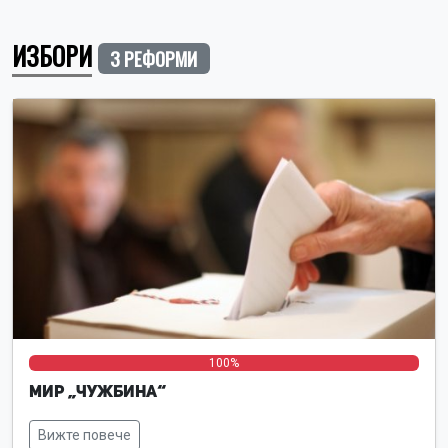
ИЗБОРИ
3 РЕФОРМИ
0%
0%
100%
МИР „Чужбина“
Вижте повече