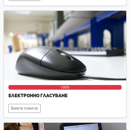
0%
0%
100%
Електронно гласуване
Вижте повече