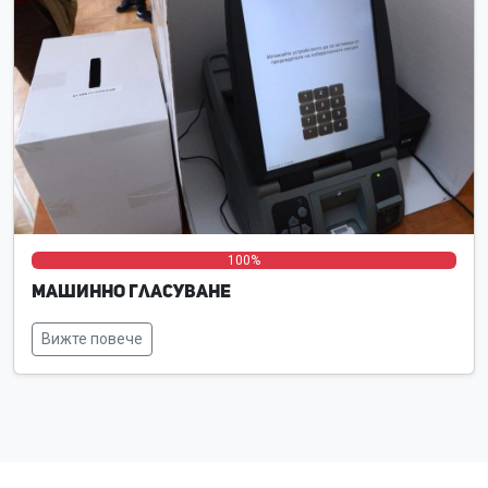
0%
0%
100%
Машинно гласуване
Вижте повече