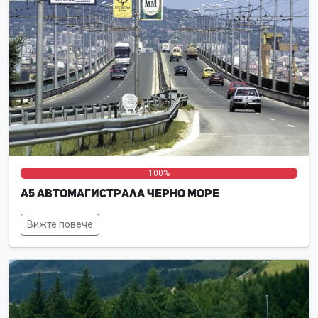
0%
0%
100%
А5 Автомагистрала Черно море
Вижте повече