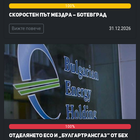
0%
100%
0%
Скоростен път Мездра – Ботевград
Вижте повече
31.12.2026
0%
0%
100%
Отделянето ЕСО и „Булгартрансгаз“ от БЕХ