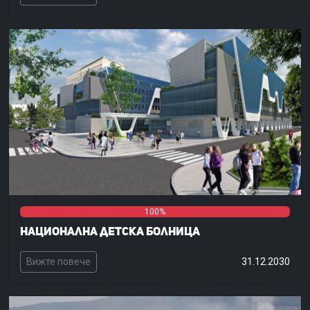
0%
0%
100%
Национална детска болница
Вижте повече
31.12.2030