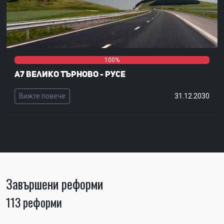
0%
0%
100%
А7 Велико Търново - Русе
Вижте повече
31.12.2030
Завършени реформи
113 реформи