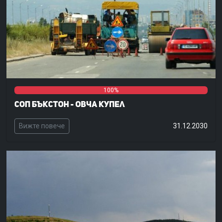
0%
0%
100%
СОП Бъкстон - Овча купел
Вижте повече
31.12.2030