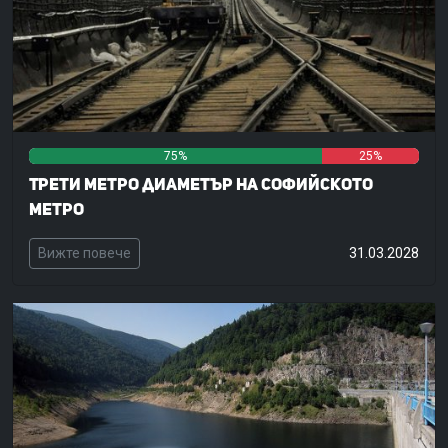
75%
0%
25%
Трети метро диаметър на Софийското
метро
Вижте повече
31.03.2028