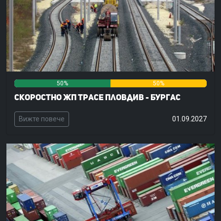
50%
50%
0%
Скоростно жп трасе Пловдив - Бургас
Вижте повече
01.09.2027