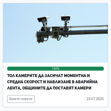
100%
0%
0%
Тол камерите да засичат моментна и
средна скорост и навлизане в аварийна
лента, общините да поставят камери
Вижте повече
23.07.2025