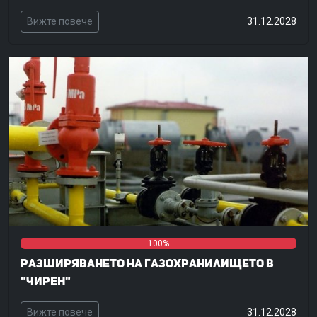
Вижте повече
31.12.2028
0%
0%
100%
Разширяването на газохранилището в
"Чирен"
Вижте повече
31.12.2028