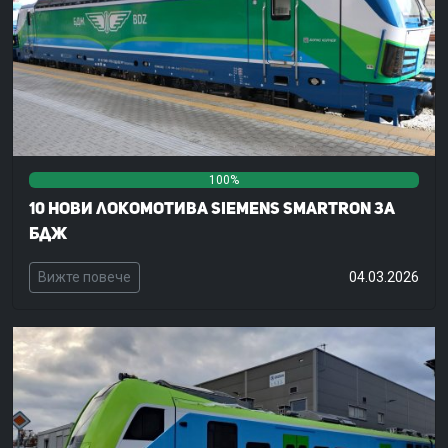
100%
0%
0%
10 нови локомотива Siemens Smartron за
БДЖ
Вижте повече
04.03.2026