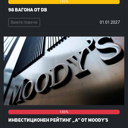
0%
100%
0%
98 вагона от DB
Вижте повече
01.01.2027
0%
0%
100%
Инвестиционен рейтинг „A“ от Moody’s