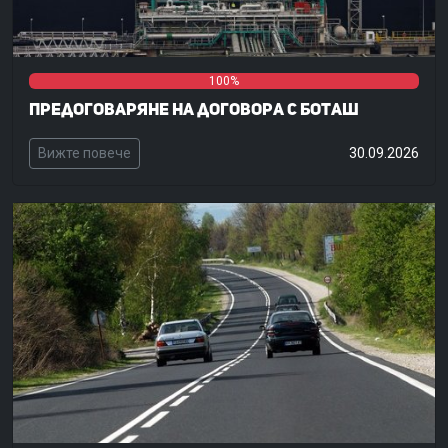
0%
0%
100%
Предоговаряне на договора с Боташ
Вижте повече
30.09.2026