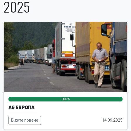
2025
100%
0%
0%
А6 Европа
Вижте повече
14.09.2025