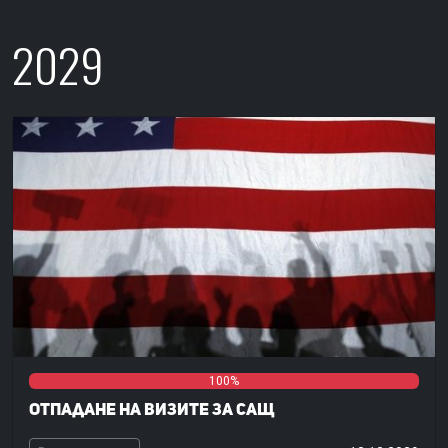
2029
0%
0%
100%
Отпадане на визите за САЩ