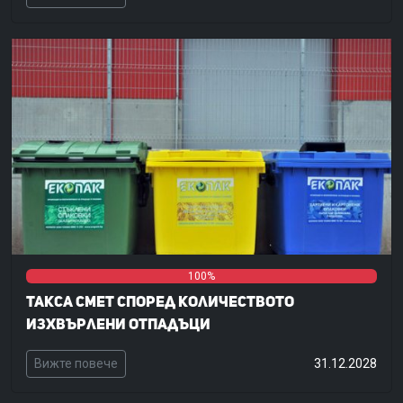
0%
0%
100%
Такса смет според количеството
изхвърлени отпадъци
Вижте повече
31.12.2028