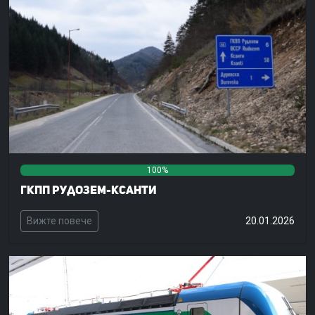
100%
0%
0%
ГКПП Рудозем-Ксанти
Вижте повече
20.01.2026