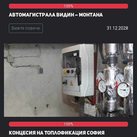
0%
0%
100%
Автомагистрала Видин – Монтана
Вижте повече
31.12.2028
0%
0%
100%
Концесия на Топлофикация София