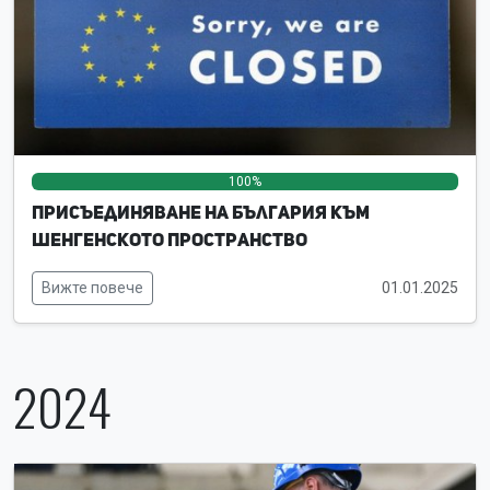
100%
0%
0%
Присъединяване на България към
Шенгенското пространство
Вижте повече
01.01.2025
2024