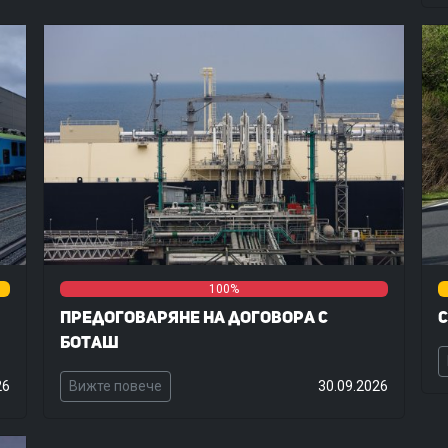
0%
0%
0%
100%
0
Предоговаряне на договора с
С
Боташ
26
Вижте повече
30.09.2026