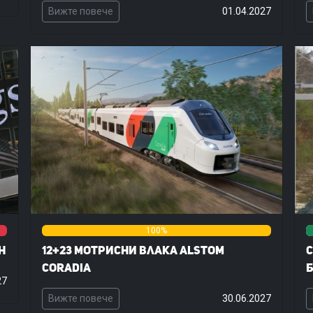
Вижте повече
01.04.2027
0%
100%
0%
h
12+23 мотрисни влака Alstom
С
Coradia
Б
27
Вижте повече
30.06.2027