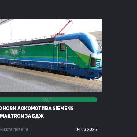
100%
0%
0%
0 нови локомотива Siemens
martron за БДЖ
Вижте повече
04.03.2026