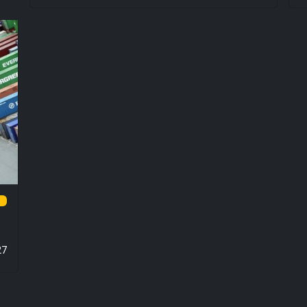
0%
27