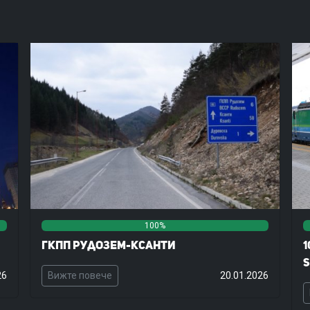
0%
0%
100%
0%
0%
ГКПП Рудозем-Ксанти
1
S
26
Вижте повече
20.01.2026