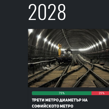
2028
75%
0%
25%
Трети метро диаметър на
Софийското метро