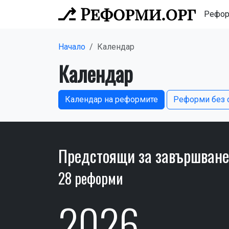
Рефо
Начало
Календар
Календар
Календар на реформите
Реформи без 
Предстоящи за завършван
28 реформи
2026