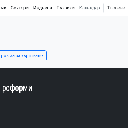
рми
Сектори
Индекси
Графики
Календар
срок за завършване
е реформи