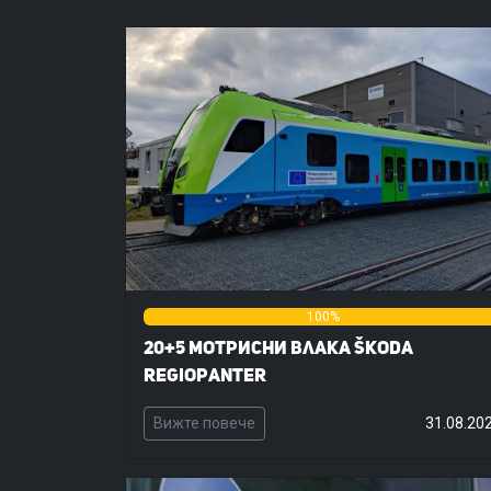
0%
100%
20+5 мотрисни влака Škoda
RegioPanter
Вижте повече
31.08.20