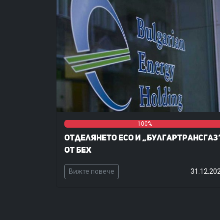
0%
0%
100%
Отделянето ЕСО и „Булгартрансгаз
от БЕХ
Вижте повече
31.12.20