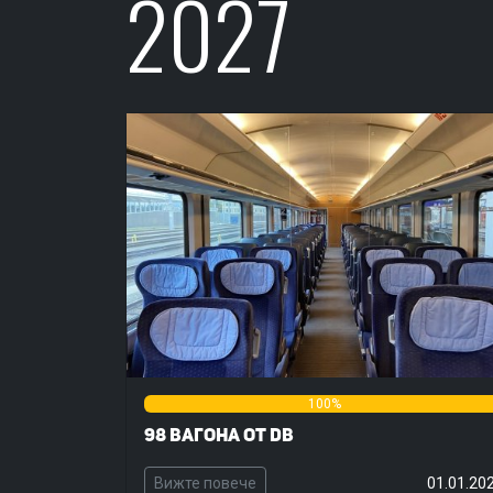
2027
0%
100%
98 вагона от DB
Вижте повече
01.01.20