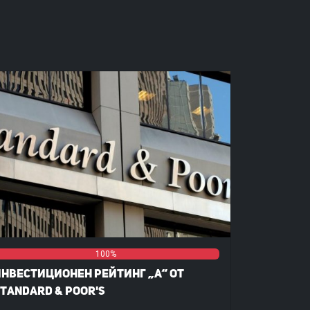
%
%
100%
нвестиционен рейтинг „А“ от
tandard & Poor's